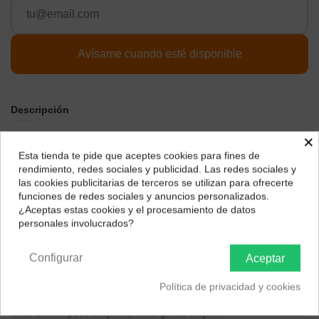
Descripción
Marca
MI
×
Esta tienda te pide que aceptes cookies para fines de
Material
Vidrio templado, Acrilonitrilo butadieno estireno
¿Dónde deseas recibir tu pedido?
rendimiento, redes sociales y publicidad. Las redes sociales y
Peso
1 Kilogramos
las cookies publicitarias de terceros se utilizan para ofrecerte
Selecciona tu ubicación para mostrarte los precios e
funciones de redes sociales y anuncios personalizados.
Dimensiones del producto: largo x ancho x alto
28 x 2.2 x 28
impuestos correctos para tu región.
¿Aceptas estas cookies y el procesamiento de datos
centímetros
personales involucrados?
Península y Baleares
Canarias
Acerca de este producto
Prueba de equilibrio
Configurar
Aceptar
Las balanzas Xiaomi son adecuadas para dispositivos iOS y
Política de privacidad y cookies
Android.
Mide solo el peso corporal, no la grasa corporal