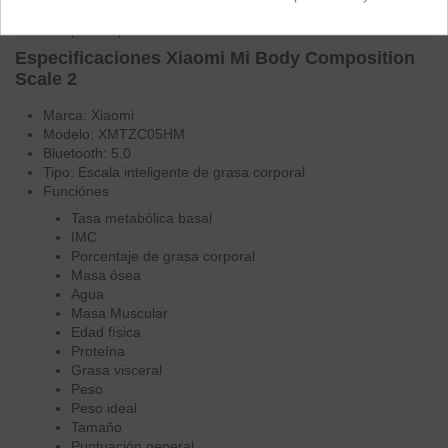
El electrodo de acero al manganeso mide el peso de su
cuerpo con precisión
Especificaciones Xiaomi Mi Body Composition
Scale 2
Marca
: Xiaomi
Modelo
: XMTZC05HM
Bluetooth
: 5.0
Tipo
: Escala inteligente de grasa corporal
Funciónes
Tasa metabólica basal
IMC
Porcentaje de grasa corporal
Masa ósea
Agua
Masa Muscular
Edad física
Proteína
Grasa visceral
Peso
Peso ideal
Tamaño
Puntuación general