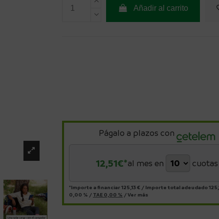
Añadir al carrito
Págalo a plazos con
12,51
€*
al mes en
cuotas
*Importe a financiar
125,13 €
/
Importe total adeudado
125,
0,00 %
/
TAE
0,00 %
/
Ver más