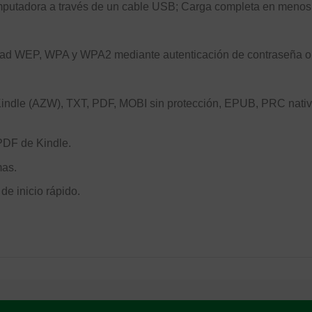
utadora a través de un cable USB; Carga completa en menos d
dad WEP, WPA y WPA2 mediante autenticación de contraseña o 
, Kindle (AZW), TXT, PDF, MOBI sin protección, EPUB, PRC n
PDF de Kindle.
mas.
e inicio rápido.