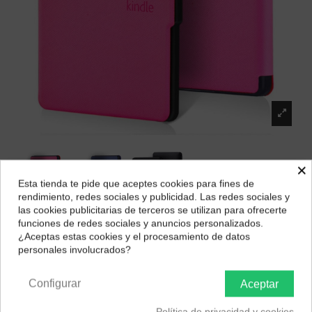
×
Esta tienda te pide que aceptes cookies para fines de
¿Dónde deseas recibir tu pedido?
rendimiento, redes sociales y publicidad. Las redes sociales y
las cookies publicitarias de terceros se utilizan para ofrecerte
Selecciona tu ubicación para mostrarte los precios e
funciones de redes sociales y anuncios personalizados.
impuestos correctos para tu región.
¿Aceptas estas cookies y el procesamiento de datos
Kindle Funda PaperWhite 2019
personales involucrados?
Península y Baleares
Canarias
21,33 €
Configurar
Aceptar
Color
Política de privacidad y cookies