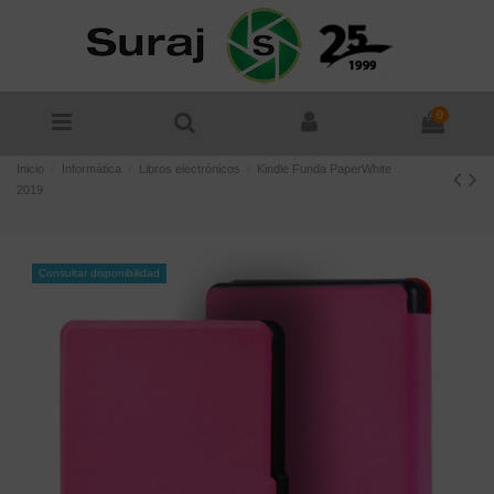
0
Inicio
Informática
Libros electrónicos
Kindle Funda PaperWhite
2019
Consultar disponibilidad