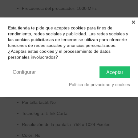
Frecuencia del procesador: 1000 MHz
×
Memoria
Esta tienda te pide que aceptes cookies para fines de
Capacidad de almacenamiento interno: 8 GB
¿Dónde deseas recibir tu pedido?
rendimiento, redes sociales y publicidad. Las redes sociales y
las cookies publicitarias de terceros se utilizan para ofrecerte
Tarjetas de memoria compatibles: MicroSD
Selecciona tu ubicación para mostrarte los precios e
funciones de redes sociales y anuncios personalizados.
(TransFlash)
impuestos correctos para tu región.
¿Aceptas estas cookies y el procesamiento de datos
personales involucrados?
Tamaño máximo de tarjeta de memoria: 32 GB
Península y Baleares
Canarias
Capacidad de RAM: 256 MB
Configurar
Aceptar
Exhibición
Política de privacidad y cookies
Diagonal de la pantalla: 15,2 cm (6")
Pantalla táctil: No
Tecnología: E Ink Carta
Resolución de la pantalla: 758 x 1024 Pixeles
Color: No