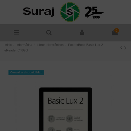
0
Inicio
Informática
Libros electrónicos
PocketBook Basic Lux 2
eReader 6" 8GB
Consultar disponibilidad