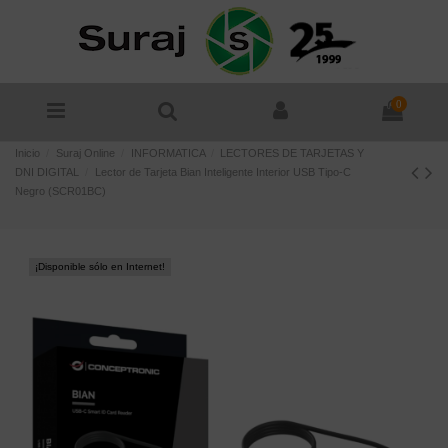
0
Inicio
Suraj Online
INFORMATICA
LECTORES DE TARJETAS Y
DNI DIGITAL
Lector de Tarjeta Bian Inteligente Interior USB Tipo-C
Negro (SCR01BC)
¡Disponible sólo en Internet!