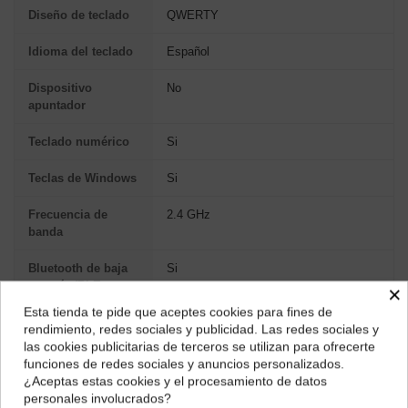
Diseño de teclado
QWERTY
Idioma del teclado
Español
Dispositivo
No
apuntador
Teclado numérico
Si
Teclas de Windows
Si
Frecuencia de
2.4 GHz
banda
Bluetooth de baja
Si
energía (BLE,
×
Bluetooth Low
Esta tienda te pide que aceptes cookies para fines de
Energy)
¿Dónde deseas recibir tu pedido?
rendimiento, redes sociales y publicidad. Las redes sociales y
las cookies publicitarias de terceros se utilizan para ofrecerte
Selecciona tu ubicación para mostrarte los precios e
Interruptor de
Si
funciones de redes sociales y anuncios personalizados.
impuestos correctos para tu región.
encendido/apagado
¿Aceptas estas cookies y el procesamiento de datos
integrado
personales involucrados?