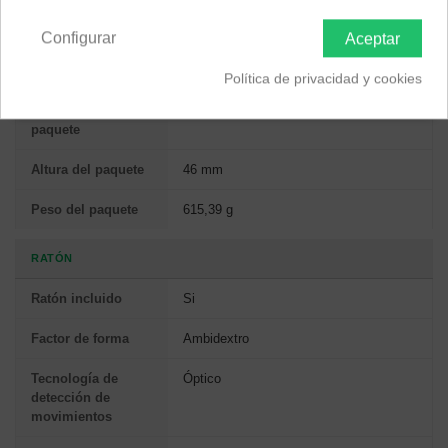
Península y Baleares
Canarias
EMPAQUETADO
Configurar
Aceptar
Ancho del paquete
145 mm
Política de privacidad y cookies
Profundidad del
442 mm
paquete
Altura del paquete
46 mm
Peso del paquete
615,39 g
RATÓN
Ratón incluido
Si
Factor de forma
Ambidextro
Tecnología de
Óptico
detección de
movimientos