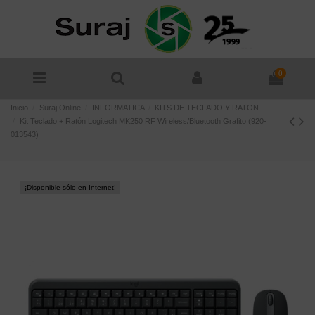
0
Inicio
Suraj Online
INFORMATICA
KITS DE TECLADO Y RATON
Kit Teclado + Ratón Logitech MK250 RF Wireless/Bluetooth Grafito (920-
013543)
¡Disponible sólo en Internet!