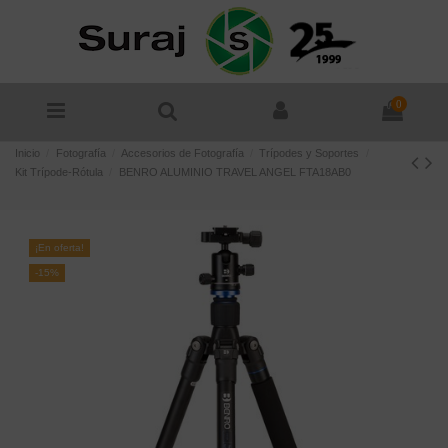
0
Inicio
Fotografía
Accesorios de Fotografía
Trípodes y Soportes
Kit Trípode-Rótula
BENRO ALUMINIO TRAVEL ANGEL FTA18AB0
¡En oferta!
-15%