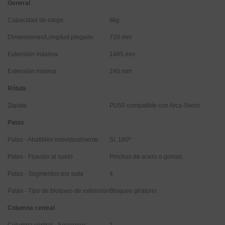
General
Capacidad de carga
8kg
Dimensiones/Longitud plegado
720 mm
Extensión máxima
1485 mm
Extensión mínima
240 mm
Rótula
Zapata
PU50 compatible con Arca-Swiss
Patas
Patas - Abatibles individualmente
Sí, 180º
Patas - Fijación al suelo
Pinchos de acero o gomas
Patas - Segmentos por pata
4
Patas - Tipo de bloqueo de extensión
Bloqueo giratorio
Columna central