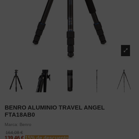
BENRO ALUMINIO TRAVEL ANGEL
FTA18AB0
Marca:
Benro
164,08 €
139,46 €
15% de descuento