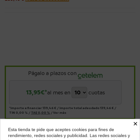
Págalo a plazos con
13,95
€*
al mes en
cuotas
*Importe a financiar
139,46 €
/
Importe total adeudado
139,46 €
/
TIN
0,00 %
/
TAE
0,00 %
/
Ver más
×
Esta tienda te pide que aceptes cookies para fines de
¿Dónde deseas recibir tu pedido?
Descripción
rendimiento, redes sociales y publicidad. Las redes sociales y