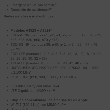
9
Emergencia SOS vía satélite
10
Detección de accidentes
Redes móviles e inalámbricas
Modelos A3523 y A3526
*
FDD-5G NR (bandas n1, n2, n3, n5, n7, n8, n12, n20, n25,
n26, n28, n30, n66, n70 y n75)
TDD-5G NR (bandas n38, n40, n41, n48, n53, n77, n78
y n79)
FDD-LTE (bandas 1, 2, 3, 4, 5, 7, 8, 12, 13, 17, 18, 19, 20,
25, 26, 28, 30, 32 y 66)
TDD-LTE (bandas 34, 38, 39, 40, 41, 42, 48 y 53)
UMTS/HSPA+/DC-HSDPA (850, 900, 1.700/2.100, 1.900
y 2.100 MHz)
GSM/EDGE (850, 900, 1.800 y 1.900 MHz)
11
5G (sub‑6 GHz) con MIMO 4x4
11
LTE Gigabit con MIMO 4x4
Chip de conectividad inalámbrica N1 de Apple
12
Wi‑Fi 7 (802.11be) con MIMO 2x2
Bluetooth 6