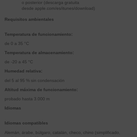
o posterior (descarga gratuita
desde
apple.com/es/itunes/download
)
Requisitos ambientales
Temperatura de funciona­miento:
de 0 a 35 °C
Temperatura de almacena­miento:
de -20 a 45 °C
Humedad relativa:
del 5 al 95 % sin condensación
Altitud máxima de funciona­miento:
probado hasta 3.000 m
Idiomas
Idiomas compatibles
Alemán, árabe, búlgaro, catalán, checo, chino (simplificado,