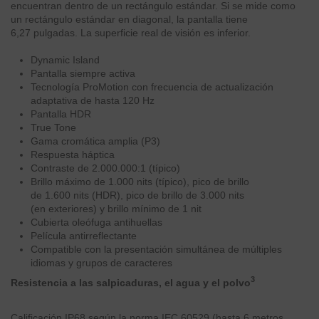
encuentran dentro de un rectángulo estándar. Si se mide como
un rectángulo estándar en diagonal, la pantalla tiene
6,27 pulgadas. La superficie real de visión es inferior.
Dynamic Island
Pantalla siempre activa
Tecnología ProMotion con frecuencia de actualización
adaptativa de hasta 120 Hz
Pantalla HDR
True Tone
Gama cromática amplia (P3)
Respuesta háptica
Contraste de 2.000.000:1 (típico)
Brillo máximo de 1.000 nits (típico), pico de brillo
de 1.600 nits (HDR), pico de brillo de 3.000 nits
(en exteriores) y brillo mínimo de 1 nit
Cubierta oleófuga antihuellas
Película antirreflectante
Compatible con la presentación simultánea de múltiples
idiomas y grupos de caracteres
3
Resistencia a las salpicaduras, el agua y el polvo
Calificación IP68 según la norma IEC 60529 (hasta 6 metros