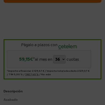
Págalo a plazos con
59,15
€*
al mes en
cuotas
*Importe a financiar
2.129,57 €
/
Importe total adeudado
2.129,57 €
/
TIN
0,00 %
/
TAE
7,45 %
/
Ver más
Descripción
Acabado