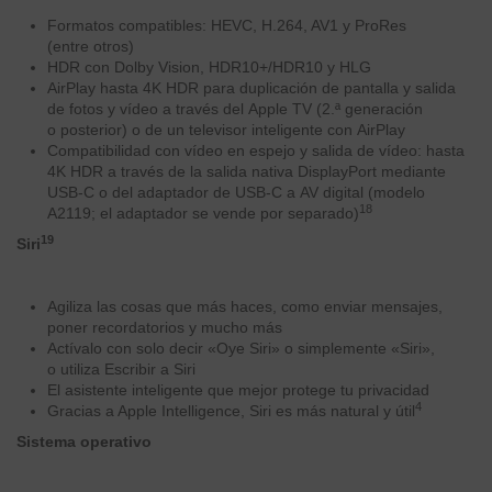
Formatos compatibles: HEVC, H.264, AV1 y ProRes
(entre otros)
HDR con Dolby Vision, HDR10+/HDR10 y HLG
AirPlay hasta 4K HDR para duplicación de pantalla y salida
de fotos y vídeo a través del Apple TV (2.ª generación
o posterior) o de un televisor inteligente con AirPlay
Compati­bilidad con vídeo en espejo y salida de vídeo: hasta
4K HDR a través de la salida nativa DisplayPort mediante
USB‑C o del adaptador de USB‑C a AV digital (modelo
18
A2119; el adaptador se vende por separado)
19
Siri
Agiliza las cosas que más haces, como enviar mensajes,
poner recordatorios y mucho más
Actívalo con solo decir «Oye Siri» o simplemente «Siri»,
o utiliza Escribir a Siri
El asistente inteligente que mejor protege tu privacidad
4
Gracias a Apple Intelligence, Siri es más natural y útil
Sistema operativo