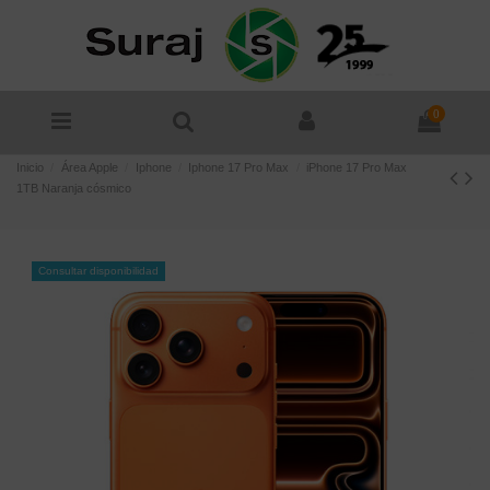
0
Inicio
Área Apple
Iphone
Iphone 17 Pro Max
iPhone 17 Pro Max
1TB Naranja cósmico
Consultar disponibilidad