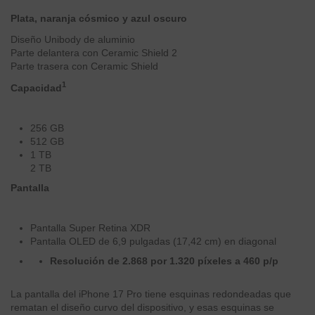
Plata, naranja cósmico y azul oscuro
Diseño Unibody de aluminio
Parte delantera con Ceramic Shield 2
Parte trasera con Ceramic Shield
1
Capacidad
256 GB
512 GB
1 TB
2 TB
Pantalla
Pantalla Super Retina XDR
Pantalla OLED de 6,9 pulgadas (17,42 cm) en diagonal
Resolución de 2.868 por 1.320 píxeles a 460 p/p
La pantalla del iPhone 17 Pro tiene esquinas redondeadas que
rematan el diseño curvo del dispositivo, y esas esquinas se