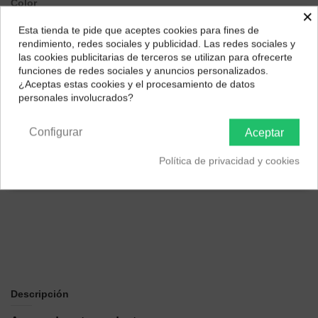
Color
×
Verde
Azul Pacífico
blanco L
Coral-
Rosa
Esta tienda te pide que aceptes cookies para fines de
¿Dónde deseas recibir tu pedido?
rendimiento, redes sociales y publicidad. Las redes sociales y
las cookies publicitarias de terceros se utilizan para ofrecerte
Selecciona tu ubicación para mostrarte los precios e
funciones de redes sociales y anuncios personalizados.
impuestos correctos para tu región.
¿Aceptas estas cookies y el procesamiento de datos
personales involucrados?
Península y Baleares
Canarias
Configurar
Aceptar
Política de privacidad y cookies
Descripción