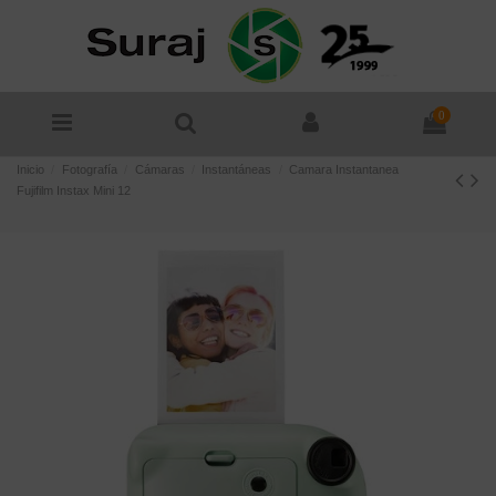
0
Inicio
Fotografía
Cámaras
Instantáneas
Camara Instantanea
Fujifilm Instax Mini 12