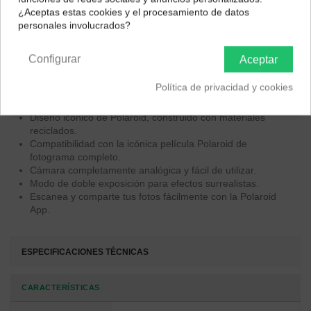
impuestos correctos para tu región.
¿Aceptas estas cookies y el procesamiento de datos
Características Principales:
personales involucrados?
Península y Baleares
Canarias
Exposiciones optimizadas para obtener imágenes más
nítidas en condiciones de iluminación brillante.
Configurar
Aceptar
Enfoque automático de dos lentes para una claridad
superior.
Política de privacidad y cookies
Ideal para capturar tanto momentos cotidianos como
eventos únicos.
Diseño icónico de Polaroid, construido con materiales
reciclados.
Compatibilidad con la icónica película Polaroid de
fotograma completo.
Cámara completamente analógica y fácil de utilizar.
Modo de doble exposición para efectos surrealistas.
Escanea y comparte tus fotos fácilmente con la Polaroid
App.
ESPECIFICACIONES TÉCNICAS
CARACTERÍSTICAS