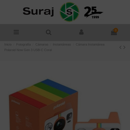
0
Inicio
Fotografía
Cámaras
Instantáneas
Cámara Instantánea
Polaroid Now Gen 3 USB-C Coral