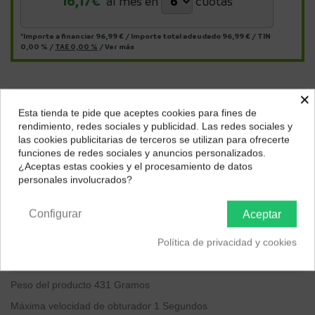
16,17
€*
al mes en
cuotas
*Importe a financiar
96,99 €
/
Importe total adeudado
96,99 €
/
TIN
0,00 %
/
TAE
0,00 %
/
Ver más
×
Descripción
Esta tienda te pide que aceptes cookies para fines de
¿Dónde deseas recibir tu pedido?
Marca
Polaroid
rendimiento, redes sociales y publicidad. Las redes sociales y
las cookies publicitarias de terceros se utilizan para ofrecerte
Tipo de formato de película
Instantáneo
Selecciona tu ubicación para mostrarte los precios e
funciones de redes sociales y anuncios personalizados.
impuestos correctos para tu región.
Nombre del modelo
Polaroid Now
¿Aceptas estas cookies y el procesamiento de datos
personales involucrados?
Dispositivos compatibles
Polaroid Now
Península y Baleares
Canarias
Tipo de control de exposición
Automático
Configurar
Aceptar
Dimensiones del producto: largo x ancho x alto
11.2 x 9.4 x 15
Política de privacidad y cookies
centímetros
Velocidad de obturador mínima
1 Segundos
Peso del producto
431 Gramos
Máxima velocidad de obturador
1 Segundos