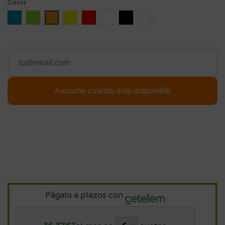
Color
Azul
Verde
Naranja
Amarillo
Rojo
Blanco
Negro
blanco-negro
Págalo a plazos con