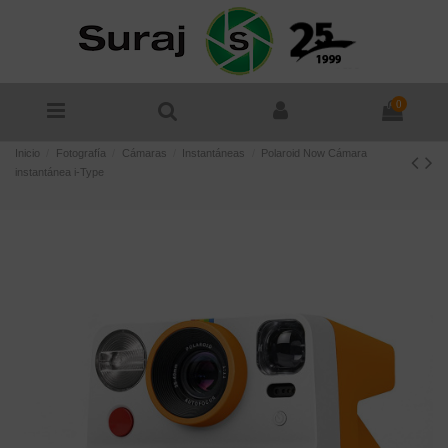
0
Inicio
Fotografía
Cámaras
Instantáneas
Polaroid Now Cámara
instantánea i-Type