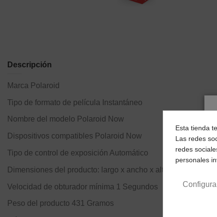
Descripción
Marca
Polaroid
Tipo de formato de película
Instantáneo
Nombre del modelo
Polaroid Now
Esta tienda t
Dispositivos compatibles
Polaroid Now
Las redes soc
redes sociale
Tipo de control de exposición
Automático
personales i
Dimensiones del producto: largo x ancho x alto
11.2 x 9.4 x 
Configura
Velocidad de obturador mínima
1 Segundos
Peso del producto
431 Gramos