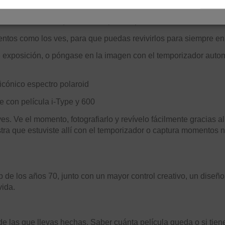
id tiene todo lo que necesita para capturar cada momento de la 
ntos como los ves, para que puedas revivirlos para siempre en 
xposición, o póngase en la imagen con el temporizador automá
 icónico espectro polaroid
 con película i-Type y 600
es. Ve el momento, fotografiarlo y revívelo fácilmente gracias 
ra que estuviste allí con el temporizador o captura momentos 
e los años 70, junto con un mayor control creativo, un diseño 
vida.
de las que llevas hechas. Saber cuánta película queda o si tien