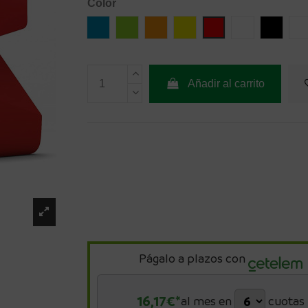
Color
Azul
Verde
Naranja
Amarillo
Rojo
Blanco
Negro
b
Añadir al carrito
Págalo a plazos con
16,17
€*
al mes en
cuotas