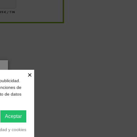
99 €
/
TIN
×
publicidad.
funciones de
to de datos
Aceptar
idad y cookies