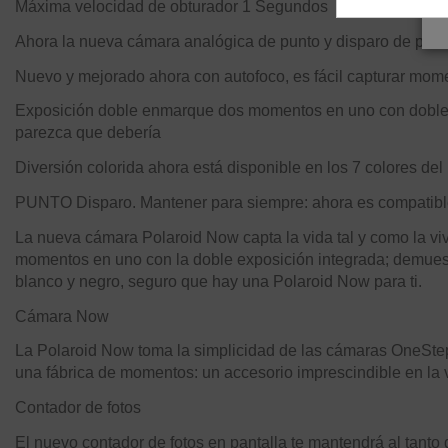
Máxima velocidad de obturador
1 Segundos
Ahora la nueva cámara analógica de punto y disparo de polaro
Nuevo y mejorado ahora con autofoco, es fácil capturar mome
Exposición doble enmarque dos momentos en uno con doble e
parezca que debería
Diversión colorida ahora está disponible en los 7 colores del
PUNTO Disparo. Mantener para siempre: ahora es compatible
La nueva cámara Polaroid Now capta la vida tal y como la viv
momentos en uno con la doble exposición integrada; demuest
blanco y negro, seguro que hay una Polaroid Now para ti.
Cámara Now
La Polaroid Now toma la simplicidad de las cámaras OneStep d
una fábrica de momentos: un accesorio imprescindible en la 
Contador de fotos
El nuevo contador de fotos en pantalla te mantendrá al tanto 