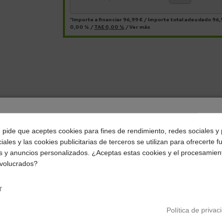
*Importe a financiar
96,99 €
/
Importe total adeudado
96,
0,00 %
/
TAE
0,00 %
/
Ver más
¿Dónde deseas recibir tu pedido?
e pide que aceptes cookies para fines de rendimiento, redes sociales y 
iales y las cookies publicitarias de terceros se utilizan para ofrecerte 
Selecciona tu ubicación para mostrarte los precios e
s y anuncios personalizados. ¿Aceptas estas cookies y el procesamien
impuestos correctos para tu región.
nvolucrados?
15 centímetros
Península y Baleares
Canarias
r
Política de privac