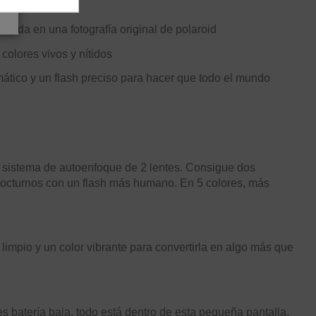
vida en una fotografía original de polaroid
colores vivos y nítidos
tico y un flash preciso para hacer que todo el mundo
al sistema de autoenfoque de 2 lentes. Consigue dos
nocturnos con un flash más humano. En 5 colores, más
limpio y un color vibrante para convertirla en algo más que
es batería baja, todo está dentro de esta pequeña pantalla.