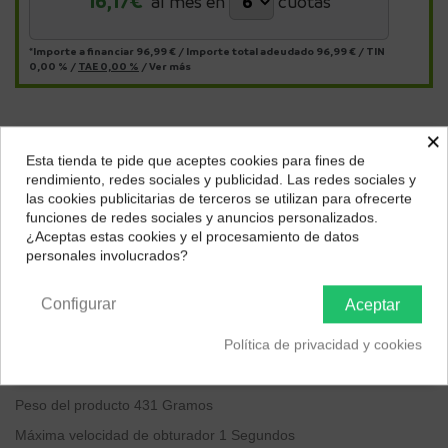
16,17
€*
al mes en
cuotas
*Importe a financiar
96,99 €
/
Importe total adeudado
96,99 €
/
TIN
0,00 %
/
TAE
0,00 %
/
Ver más
×
Descripción
Esta tienda te pide que aceptes cookies para fines de
¿Dónde deseas recibir tu pedido?
Marca
Polaroid
rendimiento, redes sociales y publicidad. Las redes sociales y
las cookies publicitarias de terceros se utilizan para ofrecerte
Tipo de formato de película
Instantáneo
Selecciona tu ubicación para mostrarte los precios e
funciones de redes sociales y anuncios personalizados.
impuestos correctos para tu región.
Nombre del modelo
Polaroid Now
¿Aceptas estas cookies y el procesamiento de datos
personales involucrados?
Dispositivos compatibles
Polaroid Now
Península y Baleares
Canarias
Tipo de control de exposición
Automático
Configurar
Aceptar
Dimensiones del producto: largo x ancho x alto
11.2 x 9.4 x 15
Política de privacidad y cookies
centímetros
Velocidad de obturador mínima
1 Segundos
Peso del producto
431 Gramos
Máxima velocidad de obturador
1 Segundos