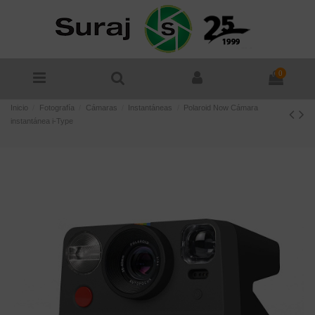
0
Inicio
Fotografía
Cámaras
Instantáneas
Polaroid Now Cámara
instantánea i-Type