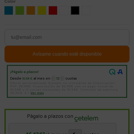
Color
Azul
Verde
Naranja
Amarillo
Rojo
Blanco
Negro
blanco-negro
Págalo a plazos con