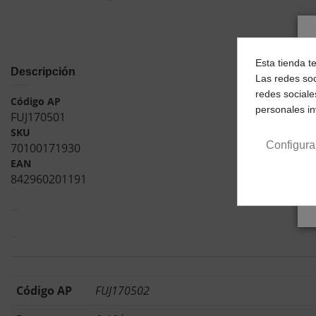
Esta tienda t
Descripción
Las redes soc
redes sociale
Código AP
personales i
FUJ170501
SKU
Configura
70100171930
EAN
842960201191
Código AP
FUJ170502