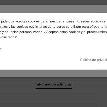
¿Dónde deseas recibir tu pedido?
e pide que aceptes cookies para fines de rendimiento, redes sociales y 
iales y las cookies publicitarias de terceros se utilizan para ofrecerte 
Selecciona tu ubicación para mostrarte los precios e
s y anuncios personalizados. ¿Aceptas estas cookies y el procesamien
impuestos correctos para tu región.
nvolucrados?
Península y Baleares
Canarias
r
Política de privac
Información adicional