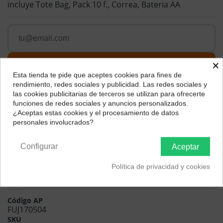
incluye Tote Bag, Pack 10 f., Correa, Bateria AA
×
Esta tienda te pide que aceptes cookies para fines de
¿Dónde deseas recibir tu pedido?
rendimiento, redes sociales y publicidad. Las redes sociales y
las cookies publicitarias de terceros se utilizan para ofrecerte
Selecciona tu ubicación para mostrarte los precios e
funciones de redes sociales y anuncios personalizados.
impuestos correctos para tu región.
¿Aceptas estas cookies y el procesamiento de datos
personales involucrados?
Península y Baleares
Canarias
Configurar
Aceptar
Política de privacidad y cookies
Descripción
Código AP
FUJ170504
SKU