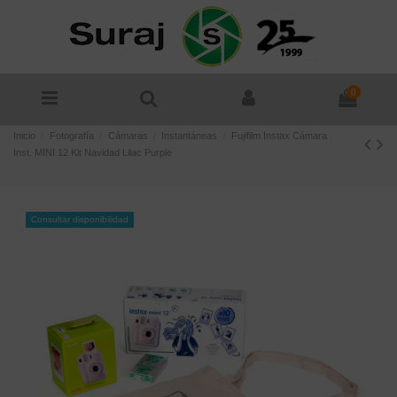
0
Inicio
Fotografía
Cámaras
Instantáneas
Fujifilm Instax Cámara
Inst. MINI 12 Kit Navidad Lilac Purple
Consultar disponibilidad