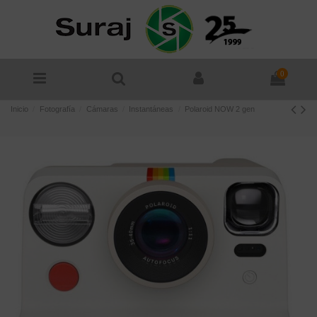
0
Inicio
Fotografía
Cámaras
Instantáneas
Polaroid NOW 2 gen