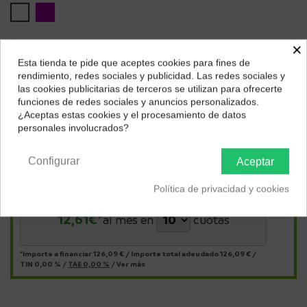
Blanco
Púrpura
×
Esta tienda te pide que aceptes cookies para fines de
¿Dónde deseas recibir tu pedido?
rendimiento, redes sociales y publicidad. Las redes sociales y
las cookies publicitarias de terceros se utilizan para ofrecerte
Selecciona tu ubicación para mostrarte los precios e
funciones de redes sociales y anuncios personalizados.
impuestos correctos para tu región.
¿Aceptas estas cookies y el procesamiento de datos
personales involucrados?
Península y Baleares
Canarias
Configurar
Aceptar
Págalo a plazos con
Política de privacidad y cookies
12,61
€*
al mes en
cuotas
*Importe a financiar
126,09 €
/
Importe total adeudado
126,09 €
/
TIN
0,00 %
/
TAE
0,00 %
/
Ver más