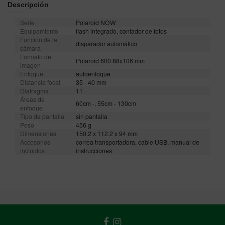
Descripción
Serie
Polaroid NOW
Equipamiento
flash integrado, contador de fotos
Función de la
disparador automático
cámara
Formato de
Polaroid 600 88x106 mm
imagen
Enfoque
autoenfoque
Distancia focal
35 - 40 mm
Diafragma
11
Áreas de
60cm -, 55cm - 130cm
enfoque
Tipo de pantalla
sin pantalla
Peso
456 g
Dimensiones
150.2 x 112.2 x 94 mm
Accesorios
correa transportadora, cable USB, manual de
incluidos
instrucciones