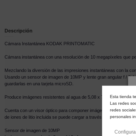
Descripción
Cámara Instantánea KODAK PRINTOMATIC
Cámara instantánea con una resolución de 10 megapíxeles que perm
Mezclando la diversión de las impresiones instantáneas con la c
Usando un sensor de imagen de 10MP y lente gran angular f / 2, 
guardarlas en una tarjeta microSD.
Esta tienda t
Produce imágenes resistentes al agua de 5,08 x 7,62 cm. (2 X 3 
Las redes soc
redes sociale
Cuenta con un visor óptico para componer imágenes de forma intuit
personales i
de iones de litio incluida se puede cargar a través de USB y present
Sensor de imagen de 10MP
Configura