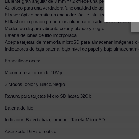
La lente gran angular de 8 mm f / 2 ofrece una perspectiva cómoda
Autofoco para una verdadera funcionalidad de apuntar y disparar
El visor óptico permite un encuadre fácil e intuitivo
El flash incorporado proporciona iluminación adicional cuando se t
Modos de disparo vibrante color y blanco y negro
Batería de iones de litio incorporada
Acepta tarjetas de memoria microSD para almacenar imágenes dig
Indicadores de baja batería, bajo nivel de papel y bajo almacenami
Especificaciones:
Máxima resolución de 10Mp
2 Modos: color y Blaco/Negro
Ranura para tarjetas Micro SD hasta 32Gb
Batería de litio
Indicador: Batería baja, imprimir, Tarjeta Micro SD
Avanzado T6 visor óptico