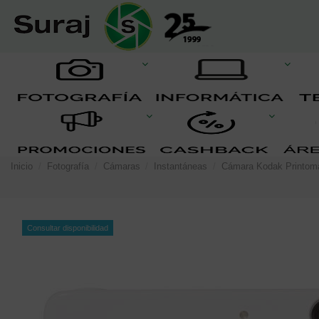
Inicio
Fotografía
Cámaras
Instantáneas
Cámara Kodak Printoma
Consultar disponibilidad