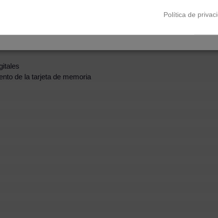
 para disparar todos los días
Política de privac
rabaja con poca luz
itales
ento de la tarjeta de memoria