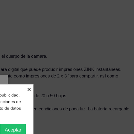
 el cuerpo de la cámara.
ra digital que puede producir impresiones ZINK instantáneas.
amente como impresiones de 2 x 3 "para compartir, así como
×
publicidad.
liza en paquetes de 20 o 50 hojas.
funciones de
to de datos
sh para trabajar en condiciones de poca luz. La batería recargable
.
Aceptar