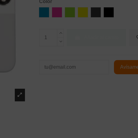
Color
Azul
Rosa
Verde
Amarillo
Gray
Negro
Añadir al carrito