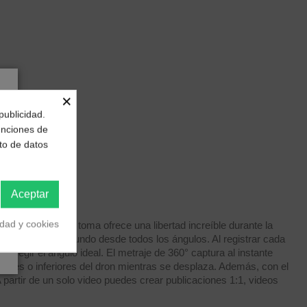
×
publicidad.
funciones de
to de datos
Aceptar
idad y cookies
rial en una sola toma ofrece una libertad increíble durante la
ara mostrar el mundo desde todos los ángulos. Al registrar cada
 elegir el ángulo ideal. El metraje de 360° captura al instante
riores o inferiores del dron mientras se desplaza. Además, con el
 partir de un solo video puedes crear publicaciones 1:1, videos