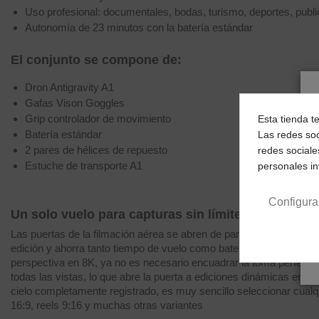
Uso profesional: documentales, bodas, turismo, deportes, public
Autonomía de 23 minutos con la batería estándar
El conjunto se compone de:
Dron Antigravity A1
Gafas Vison Goggles
Grip controlador de movimiento
Esta tienda t
Batería estándar
Las redes soc
2 pares de hélices de repuesto
redes sociale
Estuche de transporte A1
personales i
Configura
Un solo vuelo para capturas sin límite
Las puertas de la filmación aérea se abren de par en par gracias a 
edición y ahorra tanto tiempo de vuelo como batería en exteriores
perspectiva en 8K, ya no es necesario encuadrar la toma perfecta du
todas las vistas, lo que abre la puerta a ediciones dinámicas en l
cielo completamente registrado, es muy sencillo seleccionar cualqu
16:9, reels 9:16 y muchas otras variantes