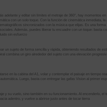
 adelante y editar sin límites el metraje de 360°, hay momentos en l
omática con un solo toque. Con la función de cinemática inmediata, la
matográficos sincronizados con la música que elijas. Es una forma r
s sociales. Además, puedes liberar tu encuadre con un toque: basta c
fluido sin esfuerzo
un sujeto de forma sencilla y rápida, obteniendo resultados de estilo
ral combina un giro alrededor del sujeto con una elevación progresiva
arse en la cabina del A1, volar y contemplar el paisaje en tiempo real
a automática. Luego, basta con entregar las gafas Vision al primer es
odaje y su vuelo, sino también en su funcionamiento. Al encenderlo, el
cia adentro, y vuelve a abrirse justo antes de tocar tierra