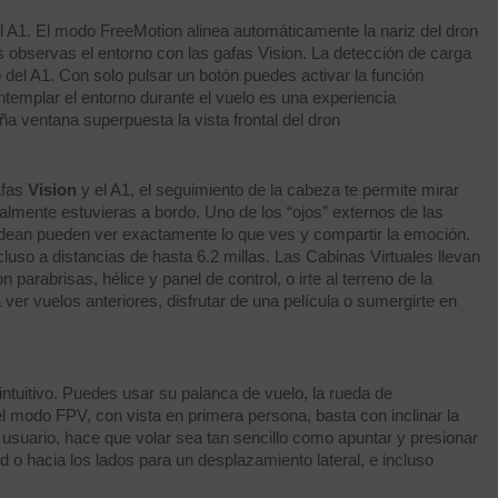
l A1. El modo FreeMotion alinea automáticamente la nariz del dron
 observas el entorno con las gafas Vision. La detección de carga
ido del A1. Con solo pulsar un botón puedes activar la función
ntemplar el entorno durante el vuelo es una experiencia
a ventana superpuesta la vista frontal del dron
afas
Vision
y el A1, el seguimiento de la cabeza te permite mirar
almente estuvieras a bordo. Uno de los “ojos” externos de las
odean pueden ver exactamente lo que ves y compartir la emoción.
luso a distancias de hasta 6.2 millas. Las Cabinas Virtuales llevan
parabrisas, hélice y panel de control, o irte al terreno de la
er vuelos anteriores, disfrutar de una película o sumergirte en
ntuitivo. Puedes usar su palanca de vuelo, la rueda de
 modo FPV, con vista en primera persona, basta con inclinar la
 usuario, hace que volar sea tan sencillo como apuntar y presionar
tud o hacia los lados para un desplazamiento lateral, e incluso