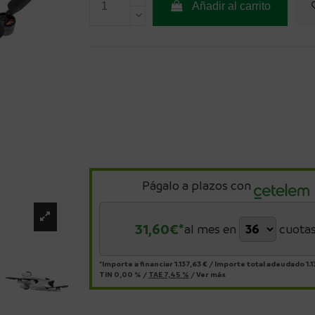
Añadir al carrito
Págalo a plazos con
31,60
€*
al mes en
cuota
*Importe a financiar
1.137,63 €
/
Importe total adeudado
1.
TIN
0,00 %
/
TAE
7,45 %
/
Ver más