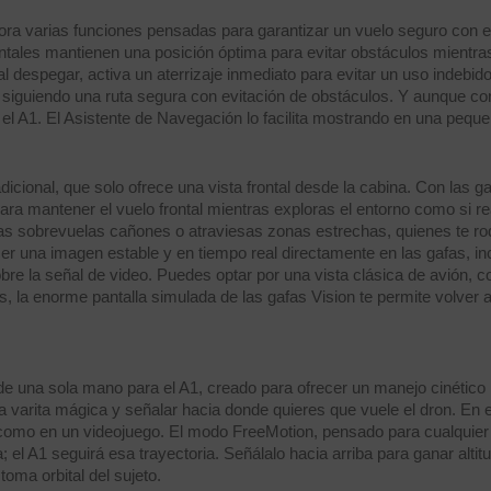
pora varias funciones pensadas para garantizar un vuelo seguro con e
tales mantienen una posición óptima para evitar obstáculos mientras
cta al despegar, activa un aterrizaje inmediato para evitar un uso indeb
e siguiendo una ruta segura con evitación de obstáculos. Y aunque co
l A1. El Asistente de Navegación lo facilita mostrando en una pequeñ
icional, que solo ofrece una vista frontal desde la cabina. Con las g
ara mantener el vuelo frontal mientras exploras el entorno como si re
ras sobrevuelas cañones o atraviesas zonas estrechas, quienes te r
r una imagen estable y en tiempo real directamente en las gafas, inc
re la señal de video. Puedes optar por una vista clásica de avión, con 
la enorme pantalla simulada de las gafas Vision te permite volver a v
de una sola mano para el A1, creado para ofrecer un manejo cinético i
varita mágica y señalar hacia donde quieres que vuele el dron. En el
al como en un videojuego. El modo FreeMotion, pensado para cualquier
da; el A1 seguirá esa trayectoria. Señálalo hacia arriba para ganar alti
oma orbital del sujeto.