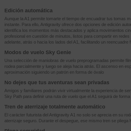
Edición automática
Aunque la A1 permite tomarte el tiempo de encuadrar tus tomas más
instante. Para ello, Antigravity ofrece dos opciones de edición aut
identifica los momentos más destacados y aplica movimientos cine
profesional en cuestión de minutos, listos para compartir en rede
adelante, atrás o hacia los lados del A1, facilitando un reencuadre 
Modos de vuelo Sky Genie
Una selección de maniobras de vuelo preprogramadas permite filmar 
rodea parcialmente y luego se aleja hacia atrás. El ascenso en espi
aproximación siguiendo un patrón en forma de óvalo
No dejes que tus aventuras sean privadas
Amigos y familiares podrán vivir virtualmente la experiencia de sent
Sky Path para definir una ruta de vuelo que el A1 seguirá de form
Tren de aterrizaje totalmente automático
El carácter futurista del Antigravity A1 no solo se aprecia en su r
aterrizaje seguro. Durante el despegue, ese mismo tren se pliega ha
Plena seguridad