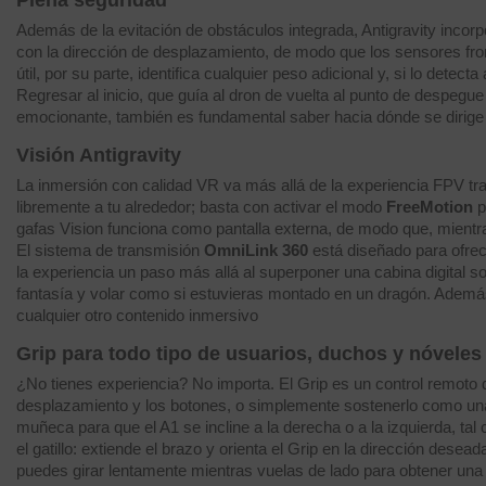
Además de la evitación de obstáculos integrada, Antigravity incor
con la dirección de desplazamiento, de modo que los sensores fron
útil, por su parte, identifica cualquier peso adicional y, si lo dete
Regresar al inicio, que guía al dron de vuelta al punto de despegu
emocionante, también es fundamental saber hacia dónde se dirige e
Visión Antigravity
La inmersión con calidad VR va más allá de la experiencia FPV trad
libremente a tu alrededor; basta con activar el modo
FreeMotion
p
gafas Vision funciona como pantalla externa, de modo que, mient
El sistema de transmisión
OmniLink 360
está diseñado para ofrece
la experiencia un paso más allá al superponer una cabina digital sob
fantasía y volar como si estuvieras montado en un dragón. Además, 
cualquier otro contenido inmersivo
Grip para todo tipo de usuarios, duchos y nóveles
¿No tienes experiencia? No importa. El Grip es un control remoto 
desplazamiento y los botones, o simplemente sostenerlo como una 
muñeca para que el A1 se incline a la derecha o a la izquierda, t
el gatillo: extiende el brazo y orienta el Grip en la dirección desea
puedes girar lentamente mientras vuelas de lado para obtener una t