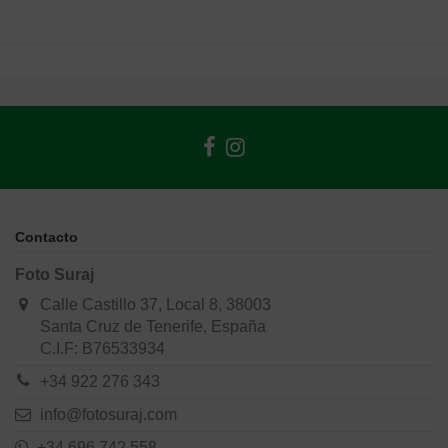
Contacto
Foto Suraj
Calle Castillo 37, Local 8, 38003
Santa Cruz de Tenerife, España
C.I.F: B76533934
+34 922 276 343
info@fotosuraj.com
+34 696 742 558