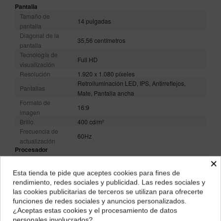
Pantalla
Tamaño de
14 pulgadas
pantalla
Diagonal de la
35,56 centímetros
pantalla
Tecnología de
Full HD
visualización
Resolución
1.920 x 1.080 píxeles
Retroiluminación LED, IPS, Antirreflejos,
Pantallas
Mate, Pantalla ancha
Formato de
16:9
imagen
Brillo
400 cd/m²
Frecuencia de
60Hz
actualización
Procesador
Fabricante del
×
Intel
procesador
Esta tienda te pide que aceptes cookies para fines de
¿Dónde deseas recibir tu pedido?
Tipo de
rendimiento, redes sociales y publicidad. Las redes sociales y
IntelCore i7
procesador
las cookies publicitarias de terceros se utilizan para ofrecerte
Selecciona tu ubicación para mostrarte los precios e
Procesador
Intel Core i7-1265U
funciones de redes sociales y anuncios personalizados.
impuestos correctos para tu región.
Nombre clave
Alder Lake-P
¿Aceptas estas cookies y el procesamiento de datos
Número de
personales involucrados?