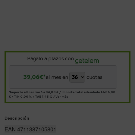
Págalo a plazos con
39,06
€*
al mes en
cuotas
*Importe a financiar
1.406,00 €
/
Importe total adeudado
1.406,00
€
/
TIN
0,00 %
/
TAE
7,45 %
/
Ver más
Descripción
EAN 4711387105801