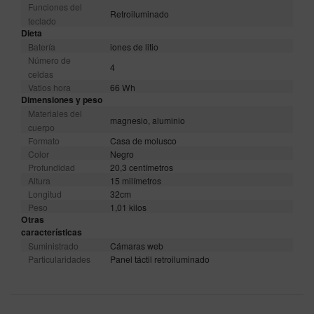
Funciones del
Retroiluminado
teclado
Dieta
Batería
iones de litio
Número de
4
celdas
Vatios hora
66 Wh
Dimensiones y peso
Materiales del
magnesio, aluminio
cuerpo
Formato
Casa de molusco
Color
Negro
Profundidad
20,3 centímetros
Altura
15 milímetros
Longitud
32cm
Peso
1,01 kilos
Otras
características
Suministrado
Cámaras web
Particularidades
Panel táctil retroiluminado