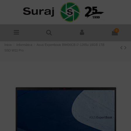
0
Inicio
Informática
Asus Expertbook B9400CB i7-1265u 16GB 1TB
SSD W11 Pro