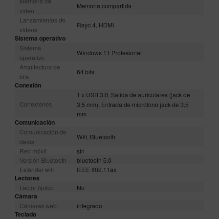
Memoria de
Memoria compartida
video
Lanzamientos de
Rayo 4, HDMI
vídeos
Sistema operativo
Sistema
Windows 11 Profesional
operativo
Arquitectura de
64 bits
bits
Conexión
1 x USB 3.0, Salida de auriculares (jack de
Conexiones
3,5 mm), Entrada de micrófono jack de 3,5
mm
Comunicación
Comunicación de
Wifi, Bluetooth
datos
Red móvil
sin
Versión Bluetooth
bluetooth 5.0
Estándar wifi
IEEE 802.11ax
Lectores
Lector óptico
No
Cámara
Cámaras web
integrado
Teclado