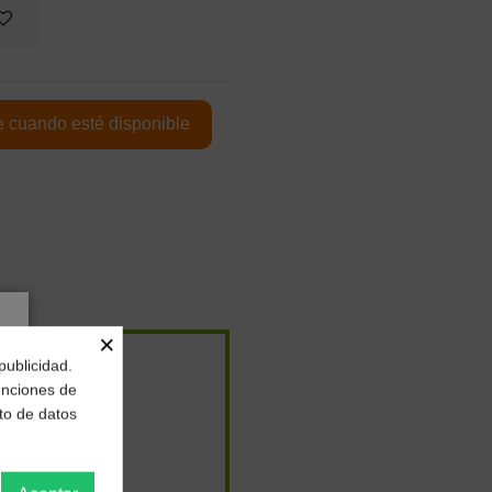
×
publicidad.
funciones de
to de datos
3,58 €
/