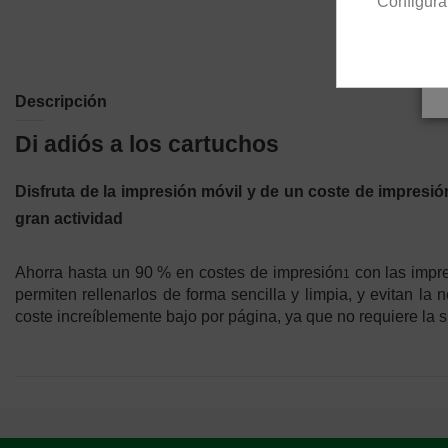
Configura
Descripción
Di adiós a los cartuchos
Disfruta de la impresión móvil y de un coste de impresi
gran actividad
Ahorra hasta un 90 % en costes de impresión
con las impre
1
permiten rellenarlos de forma sencilla y limpia, y evitan l
coste increíblemente bajo por página, ya que no requiere la s