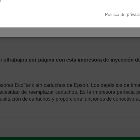
r
TIN
0,00 %
/
TAE
8,04 %
/
Ver más
Política de privac
ón ultrabajos por página con esta impresora de inyección d
soras EcoTank sin cartuchos de Epson. Los depósitos de tinta 
a necesidad de reemplazar cartuchos. Es la impresora perfecta
ustitución de cartuchos y proporciona funciones de conectividad