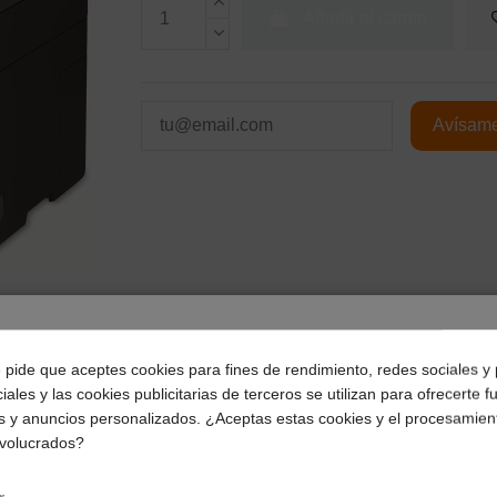
Añadir al carrito
¿Dónde deseas recibir tu pedido?
Págalo a plazos con
e pide que aceptes cookies para fines de rendimiento, redes sociales y 
iales y las cookies publicitarias de terceros se utilizan para ofrecerte 
Selecciona tu ubicación para mostrarte los precios e
s y anuncios personalizados. ¿Aceptas estas cookies y el procesamien
impuestos correctos para tu región.
14,91
€*
al mes en
cuotas
nvolucrados?
Península y Baleares
Canarias
*Importe a financiar
223,58 €
/
Importe total adeudado
22