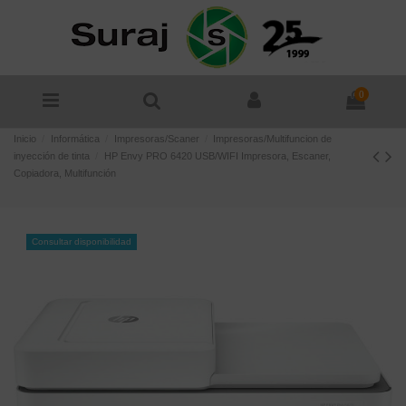
0
Inicio
Informática
Impresoras/Scaner
Impresoras/Multifuncion de
inyección de tinta
HP Envy PRO 6420 USB/WIFI Impresora, Escaner,
Copiadora, Multifunción
Consultar disponibilidad