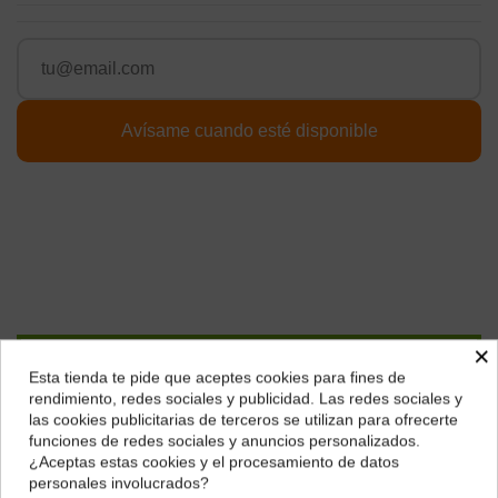
×
Págalo a plazos con
Esta tienda te pide que aceptes cookies para fines de
¿Dónde deseas recibir tu pedido?
rendimiento, redes sociales y publicidad. Las redes sociales y
las cookies publicitarias de terceros se utilizan para ofrecerte
19,24
€*
al mes en
cuotas
Selecciona tu ubicación para mostrarte los precios e
funciones de redes sociales y anuncios personalizados.
impuestos correctos para tu región.
¿Aceptas estas cookies y el procesamiento de datos
personales involucrados?
*Importe a financiar
115,43 €
/
Importe total adeudado
115,43 €
/
TIN
Península y Baleares
Canarias