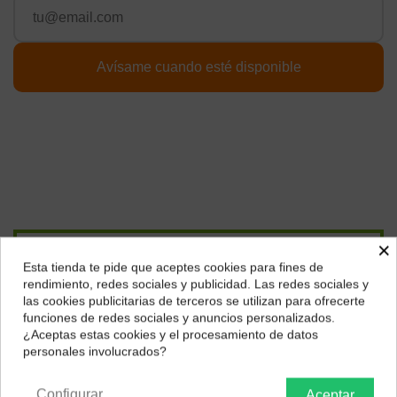
×
Págalo a plazos con
Esta tienda te pide que aceptes cookies para fines de
¿Dónde deseas recibir tu pedido?
rendimiento, redes sociales y publicidad. Las redes sociales y
las cookies publicitarias de terceros se utilizan para ofrecerte
12,61
€*
al mes en
cuotas
Selecciona tu ubicación para mostrarte los precios e
funciones de redes sociales y anuncios personalizados.
impuestos correctos para tu región.
¿Aceptas estas cookies y el procesamiento de datos
*Importe a financiar
126,09 €
/
Importe total adeudado
126,09 €
/
personales involucrados?
Península y Baleares
Canarias
TIN
0,00 %
/
TAE
0,00 %
/
Ver más
Configurar
Aceptar