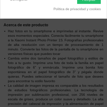
Descripción
Política de privacidad y cookies
EAN 6941812701614
Acerca de este producto
Haz fotos en tu smartphone e imprímelas al instante. Revive
esos momentos especiales. Conecta fácilmente tu smartphone
a la Xiaomi Instant Photo Printer 1S. Fotografías profesionales
de alta resolución con un tiempo de procesamiento de 1
minuto. Convierte las fotos de la pantalla de tu smartphone en
versiones físicas que puedes tocar
Cambia entre dos tamaños de papel fotográfico y estilos de
foto a tu gusto. Imprime una foto de toda la familia en papel
fotográfico de 6" y enmárcala. Imprime una bonita foto
espontánea en el papel fotográfico de 3" y pégala donde
quieras. Puedes seleccionar el tamaño de foto que desees
para encontrar tu estilo favorito
La calidad de imagen impresa es comparable a los resultados
de estudios fotográficos profesionales. La tecnología de
impresión por sublimación profesional, con 256 niveles de
escala de grises, produce un color suave y detallado. La alta
precisión del cabezal de impresión y la alimentación de papel