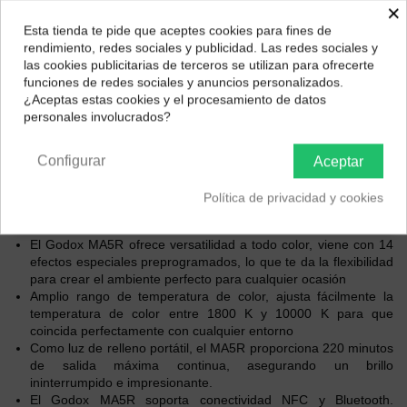
×
Esta tienda te pide que aceptes cookies para fines de
¿Dónde deseas recibir tu pedido?
rendimiento, redes sociales y publicidad. Las redes sociales y
las cookies publicitarias de terceros se utilizan para ofrecerte
Selecciona tu ubicación para mostrarte los precios e
funciones de redes sociales y anuncios personalizados.
impuestos correctos para tu región.
¿Aceptas estas cookies y el procesamiento de datos
personales involucrados?
Península y Baleares
Canarias
Configurar
Aceptar
Descripción
Política de privacidad y cookies
EAN 6952344240229
El Godox MA5R ofrece versatilidad a todo color, viene con 14
efectos especiales preprogramados, lo que te da la flexibilidad
para crear el ambiente perfecto para cualquier ocasión
Amplio rango de temperatura de color, ajusta fácilmente la
temperatura de color entre 1800 K y 10000 K para que
coincida perfectamente con cualquier entorno
Como luz de relleno portátil, el MA5R proporciona 220 minutos
de salida máxima continua, asegurando un brillo
ininterrumpido e impresionante.
El Godox MA5R soporta conectividad NFC y Bluetooth.