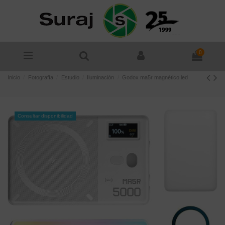
0
Inicio
Fotografía
Estudio
Iluminación
Godox ma5r magnético led
Consultar disponibilidad