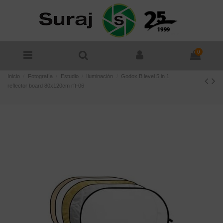
0
Inicio
Fotografía
Estudio
Iluminación
Godox B level 5 in 1
reflector board 80x120cm rft-06