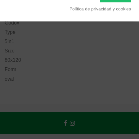
EAN 6952344201305
Política de privacidad y cookies
Marca
Godox
Type
5in1
Size
80x120
Form
oval