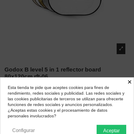
Godox B level 5 in 1 reflector board
80x120cm rft-06
×
Marca:
Godox
Esta tienda te pide que aceptes cookies para fines de
¿Dónde deseas recibir tu pedido?
rendimiento, redes sociales y publicidad. Las redes sociales y
32,00 €
las cookies publicitarias de terceros se utilizan para ofrecerte
Selecciona tu ubicación para mostrarte los precios e
funciones de redes sociales y anuncios personalizados.
impuestos correctos para tu región.
¿Aceptas estas cookies y el procesamiento de datos
personales involucrados?
Península y Baleares
Canarias
Descripción
Configurar
Aceptar