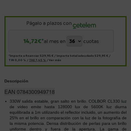
Págalo a plazos con
14,72
€*
al mes en
cuotas
*Importe a financiar
529,95 €
/
Importe total adeudado
529,95 €
/
TIN
0,00 %
/
TAE
7,45 %
/
Ver más
Descripción
EAN 0784300949718
330W salida estable, gran salto en brillo. COLBOR CL330 luz
de vídeo emite hasta 128000 lux de 5600K luz diurna
equilibrada a 1m utilizando el reflector incluido, un aumento del
25% en el brillo en comparación con la luz de la fotografía de
la misma potencia. Densa distribución de perlas para un brillo
uniforme dentro y fuera de la apertura. La gama de