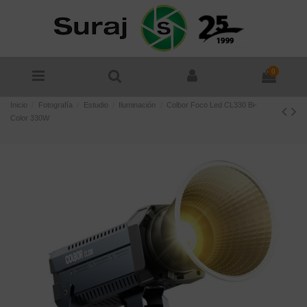
0
Inicio
Fotografía
Estudio
Iluminación
Colbor Foco Led CL330 Bi-
Color 330W