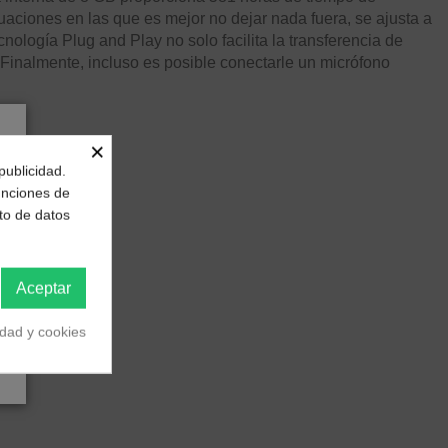
tuaciones en las que es mejor no dejar nada fuera, se ajusta a
ología Plug and Play no solo facilita la transferencia de
inalmente, incluso es posible conectarle un micrófono
×
publicidad.
funciones de
to de datos
Aceptar
idad y cookies