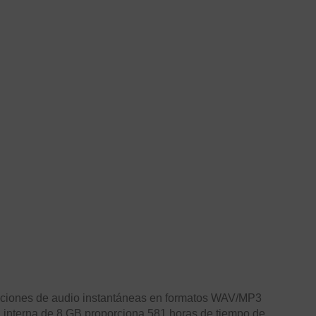
baciones de audio instantáneas en formatos WAV/MP3
a interna de 8 GB proporciona 581 horas de tiempo de