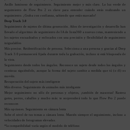
Anillo luminoso de seguimiento. Seguimiento mejor y más claro. La luz verde de
seguimiento de Flow Pro 2 es clave para entender cuándo estás realizando un
seguimiento. ¡Graba con confianza, sabiendo que estás marcado!
Deep Track 3.0
Seguimiento de sujetos de última generación. Años de investigación y desarrollo han
llevado el algoritmo de seguimiento de IA de Insta360 a nuevas cotas, manteniendo a
los sujetos encuadrados y enfocados con una precisión y flexibilidad de seguimiento
inigualables
Más preciso. Reidentificación de persona. Selecciona a una persona y gracias al Deep
Track 3.0 permanecerá fijada durante toda la grabación, incluso si está bloqueada de
la vista.
Seguimiento desde todos los ángulos. Reconoce un sujeto desde todos los ángulos y
continua siguiéndolo, aunque la forma del sujeto cambie a medida que tú (o él) os
movéis.
Recuperación del sujeto más inteligente
Más diverso. Seguimiento de animales más inteligente
Mejor seguimiento no sólo de personas y objetos, ¡también de mascotas! Rastrea
gatos, perros, caballos y mucho más: te sorprenderá todo lo que Flow Pro 2 puede
reconocer.
Más opciones. Seguimiento en cámara lenta
Sube el nivel de tus tomas a cámara lenta. Mantén siempre el seguimiento, incluso a
velocidades de fotogramas elevadas.
*la compatibilidad varía según el modelo de teléfono