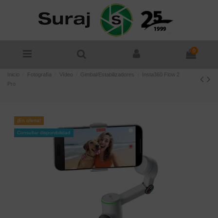
0
Inicio
Fotografía
Vídeo
Gimbal/Estabilizadores
Insta360 Flow 2
Pro
¡En oferta!
Consultar disponibilidad