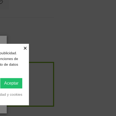
×
publicidad.
funciones de
to de datos
Aceptar
idad y cookies
02 €
/
TIN