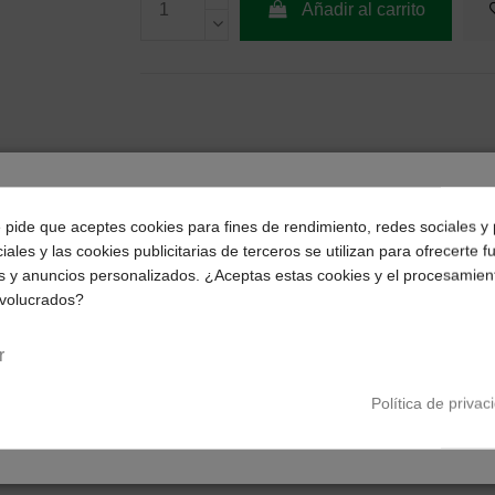
Añadir al carrito
¿Dónde deseas recibir tu pedido?
e pide que aceptes cookies para fines de rendimiento, redes sociales y 
iales y las cookies publicitarias de terceros se utilizan para ofrecerte 
Selecciona tu ubicación para mostrarte los precios e
s y anuncios personalizados. ¿Aceptas estas cookies y el procesamien
impuestos correctos para tu región.
Págalo a plazos con
nvolucrados?
Península y Baleares
Canarias
r
16,00
€*
al mes en
cuotas
Política de privac
*Importe a financiar
96,02 €
/
Importe total adeudado
96,
0,00 %
/
TAE
0,00 %
/
Ver más