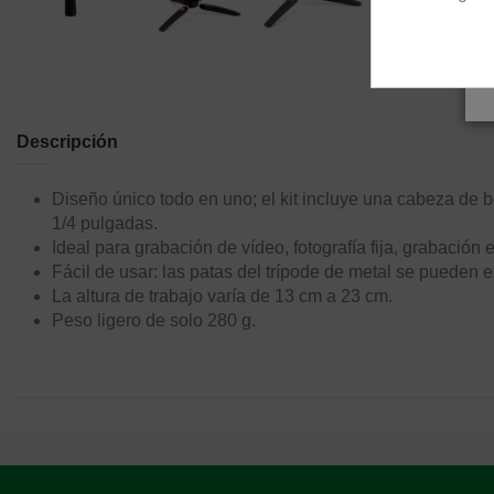
Descripción
Diseño único todo en uno; el kit incluye una cabeza de bo
1/4 pulgadas.
Ideal para grabación de vídeo, fotografía fija, grabación 
Fácil de usar: las patas del trípode de metal se pueden e
La altura de trabajo varía de 13 cm a 23 cm.
Peso ligero de solo 280 g.