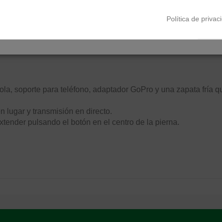
Política de privac
la, soporte para teléfono, adaptador GoPro y una zapata fría que
en lugar y transmisión en directo.
xtender pulsando el botón en el centro de la pierna.