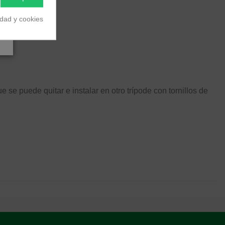
idad y cookies
 se puede quitar e instalar en otro trípode con tornillos de