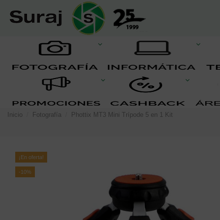
Inicio
Fotografía
Phottix MT3 Mini Trípode 5 en 1 Kit
¡En oferta!
-10%