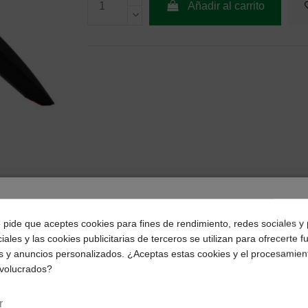
Añadir al carrito
¿Dónde deseas recibir tu pedido?
e pide que aceptes cookies para fines de rendimiento, redes sociales y 
iales y las cookies publicitarias de terceros se utilizan para ofrecerte 
Selecciona tu ubicación para mostrarte los precios e
s y anuncios personalizados. ¿Aceptas estas cookies y el procesamien
impuestos correctos para tu región.
nvolucrados?
Península y Baleares
Canarias
r