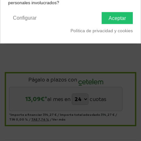
personales involucrados?
Península y Baleares
Canarias
Configurar
Aceptar
Política de privacidad y cookies
Págalo a plazos con
13,09
€*
al mes en
cuotas
*Importe a financiar
314,27 €
/
Importe total adeudado
314,27 €
/
TIN
0,00 %
/
TAE
7,76 %
/
Ver más