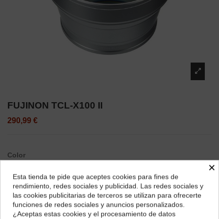
FUJINON TCL-X100 II
290,99 €
Color
×
Silver
Negro
Esta tienda te pide que aceptes cookies para fines de
¿Dónde deseas recibir tu pedido?
rendimiento, redes sociales y publicidad. Las redes sociales y
las cookies publicitarias de terceros se utilizan para ofrecerte
Selecciona tu ubicación para mostrarte los precios e
funciones de redes sociales y anuncios personalizados.
impuestos correctos para tu región.
¿Aceptas estas cookies y el procesamiento de datos