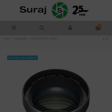
0
Inicio
Fotografía
FUJINON TCL-X100 II
Consultar disponibilidad