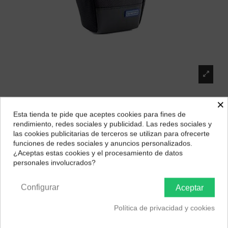
×
Esta tienda te pide que aceptes cookies para fines de
¿Dónde deseas recibir tu pedido?
rendimiento, redes sociales y publicidad. Las redes sociales y
las cookies publicitarias de terceros se utilizan para ofrecerte
Selecciona tu ubicación para mostrarte los precios e
funciones de redes sociales y anuncios personalizados.
impuestos correctos para tu región.
¿Aceptas estas cookies y el procesamiento de datos
personales involucrados?
BENRO ELEMENT Z10 ZOOM BOLSA NEGRA
Península y Baleares
Canarias
Marca:
Benro
Configurar
Aceptar
21,33 €
19,20 €
10% de descuento
Política de privacidad y cookies