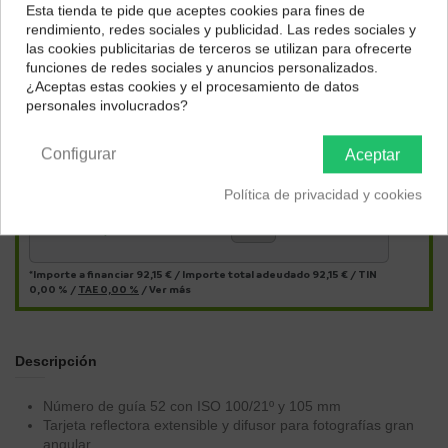
Esta tienda te pide que aceptes cookies para fines de
¿Dónde deseas recibir tu pedido?
rendimiento, redes sociales y publicidad. Las redes sociales y
las cookies publicitarias de terceros se utilizan para ofrecerte
Selecciona tu ubicación para mostrarte los precios e
funciones de redes sociales y anuncios personalizados.
impuestos correctos para tu región.
¿Aceptas estas cookies y el procesamiento de datos
personales involucrados?
Península y Baleares
Canarias
Configurar
Aceptar
Págalo a plazos con
Política de privacidad y cookies
15,36
€*
al mes en
cuotas
*Importe a financiar
92,15 €
/
Importe total adeudado
92,15 €
/
TIN
0,00 %
/
TAE
0,00 %
/
Ver más
Descripción
Número de guía 52 con ISO 100/21º y 105 mm
Tarjeta reflectora extensible y difusor para fotografías gran
angular