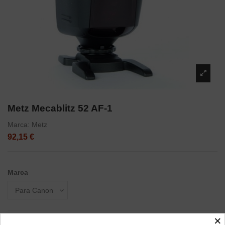
Metz Mecablitz 52 AF-1
Marca:
Metz
92,15 €
Marca
×