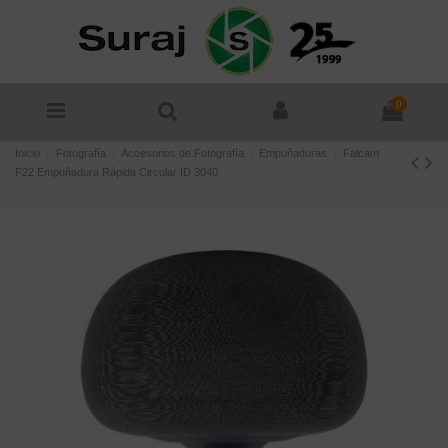
0
Inicio
Fotografía
Accesorios de Fotografía
Empuñaduras
Falcam
F22 Empuñadura Rápida Circular ID 3040