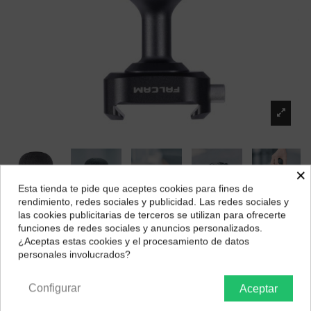
×
Esta tienda te pide que aceptes cookies para fines de
¿Dónde deseas recibir tu pedido?
rendimiento, redes sociales y publicidad. Las redes sociales y
las cookies publicitarias de terceros se utilizan para ofrecerte
Selecciona tu ubicación para mostrarte los precios e
Falcam F22 Empuñadura Rápida Circular ID
funciones de redes sociales y anuncios personalizados.
impuestos correctos para tu región.
3040
¿Aceptas estas cookies y el procesamiento de datos
personales involucrados?
Península y Baleares
Canarias
Marca:
Falcam
29,09 €
Configurar
Aceptar