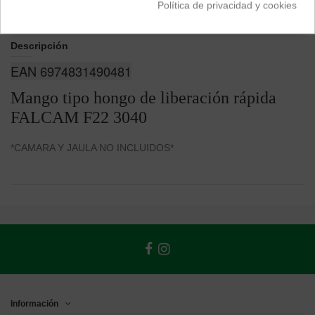
Política de privacidad y cookies
Descripción
EAN 6974831490481
Mango tipo hongo de liberación rápida
FALCAM F22 3040
*CAMARA Y JAULA NO INCLUIDOS*
Información