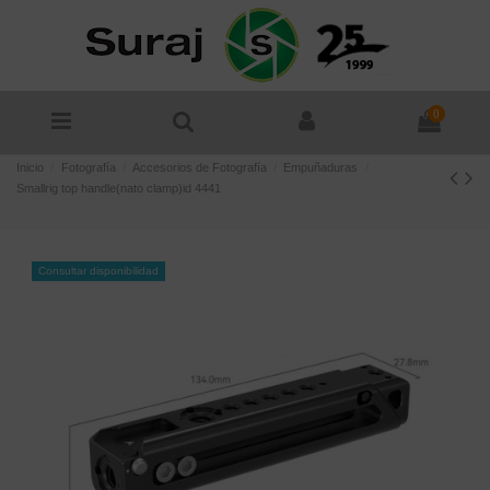
0
Inicio
Fotografía
Accesorios de Fotografía
Empuñaduras
Smallrig top handle(nato clamp)id 4441
Consultar disponibilidad