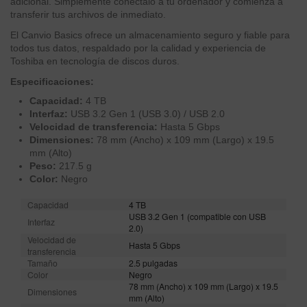
adicional. Simplemente conéctalo a tu ordenador y comienza a
transferir tus archivos de inmediato.
El Canvio Basics ofrece un almacenamiento seguro y fiable para
todos tus datos, respaldado por la calidad y experiencia de
Toshiba en tecnología de discos duros.
Especificaciones:
Capacidad:
4 TB
Interfaz:
USB 3.2 Gen 1 (USB 3.0) / USB 2.0
Velocidad de transferencia:
Hasta 5 Gbps
Dimensiones:
78 mm (Ancho) x 109 mm (Largo) x 19.5
mm (Alto)
Peso:
217.5 g
Color:
Negro
Capacidad
4 TB
USB 3.2 Gen 1 (compatible con USB
Interfaz
2.0)
Velocidad de
Hasta 5 Gbps
transferencia
Tamaño
2.5 pulgadas
Color
Negro
78 mm (Ancho) x 109 mm (Largo) x 19.5
Dimensiones
mm (Alto)