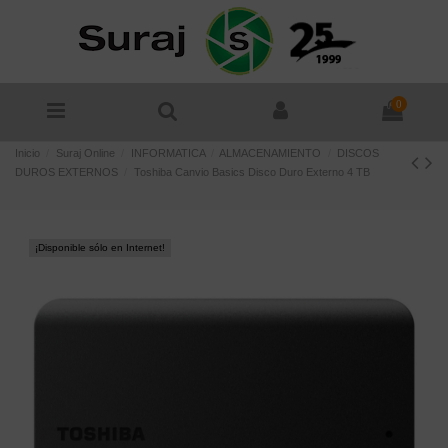
0
Inicio
Suraj Online
INFORMATICA
ALMACENAMIENTO
DISCOS
DUROS EXTERNOS
Toshiba Canvio Basics Disco Duro Externo 4 TB
¡Disponible sólo en Internet!