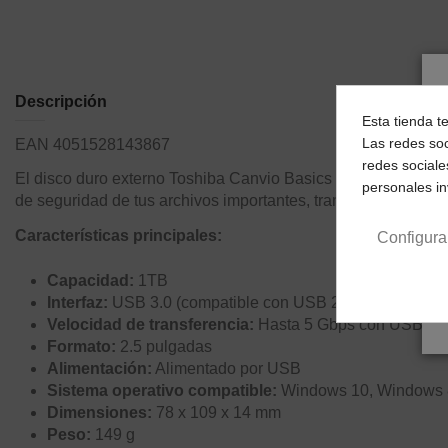
Descripción
Esta tienda t
Las redes soc
EAN 4051528143867
redes sociale
El disco duro externo Toshiba Canvio Basics ofrece una solu
personales i
de seguridad de tus archivos importantes, transportar docume
Características principales:
Configura
Capacidad:
1TB
Interfaz:
USB 3.0 (compatible con USB 2.0)
Velocidad de transferencia:
Hasta 5 Gbps con USB 3.
Formato:
2.5 pulgadas
Alimentación:
Alimentado por USB
Sistema operativo compatible:
Windows 10, Windows 8
Dimensiones:
78 x 109 x 14 mm
Peso:
149 g