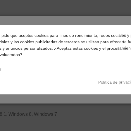
¿Dónde deseas recibir tu pedido?
e pide que aceptes cookies para fines de rendimiento, redes sociales y 
iales y las cookies publicitarias de terceros se utilizan para ofrecerte 
Selecciona tu ubicación para mostrarte los precios e
s y anuncios personalizados. ¿Aceptas estas cookies y el procesamien
impuestos correctos para tu región.
ción de almacenamiento portátil y fiable en un diseño compacto
nvolucrados?
ntos, fotos y vídeos, y ampliar el almacenamiento de tu ordenad
Península y Baleares
Canarias
r
Política de privac
0
.1, Windows 8, Windows 7