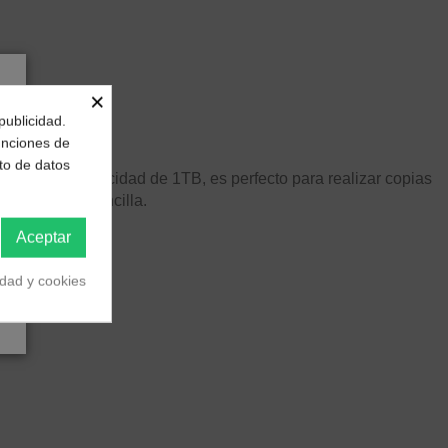
×
publicidad.
funciones de
to de datos
. Con una capacidad de 1TB, es perfecto para realizar copias
or de forma sencilla.
Aceptar
idad y cookies