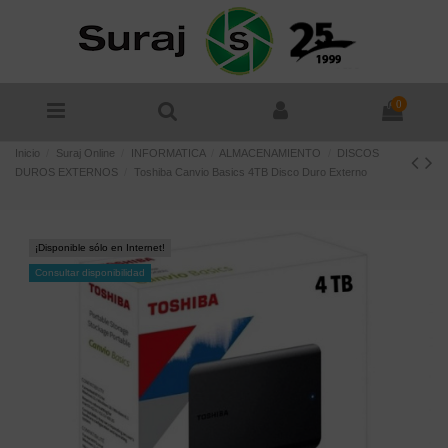
0
Inicio
Suraj Online
INFORMATICA
ALMACENAMIENTO
DISCOS
DUROS EXTERNOS
Toshiba Canvio Basics 4TB Disco Duro Externo
¡Disponible sólo en Internet!
Consultar disponibilidad