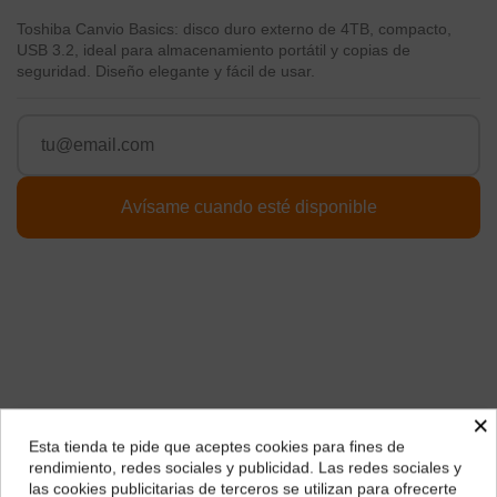
Toshiba Canvio Basics: disco duro externo de 4TB, compacto,
USB 3.2, ideal para almacenamiento portátil y copias de
seguridad. Diseño elegante y fácil de usar.
×
Págalo a plazos con
Esta tienda te pide que aceptes cookies para fines de
¿Dónde deseas recibir tu pedido?
rendimiento, redes sociales y publicidad. Las redes sociales y
las cookies publicitarias de terceros se utilizan para ofrecerte