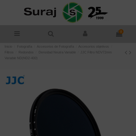
0
Inicio
Fotografía
Accesorios de Fotografía
Accesorios objetivos
Filtros
Redondos
Densidad Neutra Variable
JJC Filtro NDV72mm
Variable ND(ND2-400)