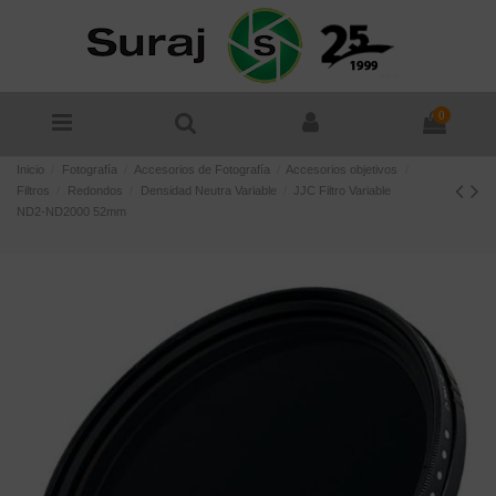
0
Inicio
Fotografía
Accesorios de Fotografía
Accesorios objetivos
Filtros
Redondos
Densidad Neutra Variable
JJC Filtro Variable
ND2-ND2000 52mm