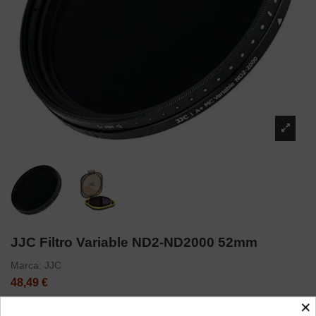
JJC Filtro Variable ND2-ND2000 52mm
Marca:
JJC
48,49 €
×