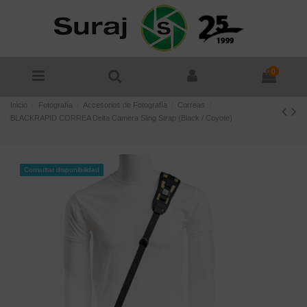
0
Inicio
Fotografía
Accesorios de Fotografía
Correas
BLACKRAPID CORREA Delta Camera Sling Strap (Black / Coyote)
Consultar disponibilidad