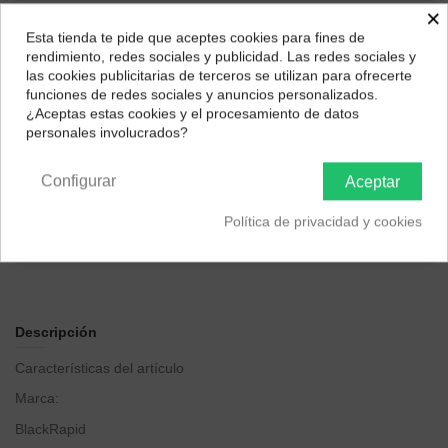
×
Esta tienda te pide que aceptes cookies para fines de
¿Dónde deseas recibir tu pedido?
rendimiento, redes sociales y publicidad. Las redes sociales y
las cookies publicitarias de terceros se utilizan para ofrecerte
Selecciona tu ubicación para mostrarte los precios e
funciones de redes sociales y anuncios personalizados.
impuestos correctos para tu región.
¿Aceptas estas cookies y el procesamiento de datos
personales involucrados?
Península y Baleares
Canarias
Configurar
Aceptar
Política de privacidad y cookies
Descripción
Características del artículo
Marca:
BlackRapid