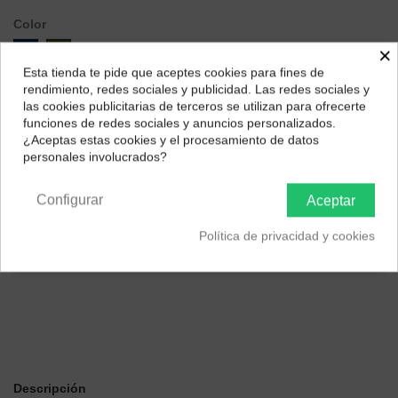
Color
×
Midnight Blue
Verde Militar
Esta tienda te pide que aceptes cookies para fines de
¿Dónde deseas recibir tu pedido?
rendimiento, redes sociales y publicidad. Las redes sociales y
las cookies publicitarias de terceros se utilizan para ofrecerte
Selecciona tu ubicación para mostrarte los precios e
funciones de redes sociales y anuncios personalizados.
impuestos correctos para tu región.
¿Aceptas estas cookies y el procesamiento de datos
personales involucrados?
Península y Baleares
Canarias
Configurar
Aceptar
Política de privacidad y cookies
Descripción