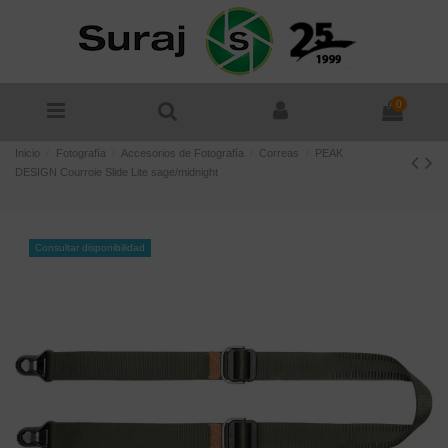
0
Inicio
Fotografía
Accesorios de Fotografía
Correas
PEAK
DESIGN Courroie Slide Lite sage/midnight
Consultar disponibilidad