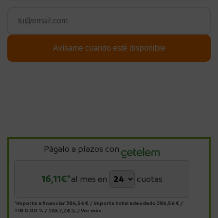
Págalo a plazos con
16,11
€*
al mes en
cuotas
*Importe a financiar
386,56 €
/
Importe total adeudado
386,56 €
/
TIN
0,00 %
/
TAE
7,76 %
/
Ver más