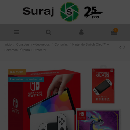
0
Inicio
Consolas y videojuegos
Consolas
Nintendo Switch Oled 7" +
Pokemon Púrpura + Protector
¡En oferta!
Consultar disponibilidad