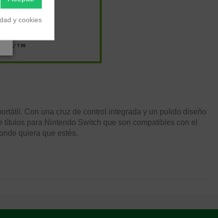
s
idad y cookies
,15 €
/
TIN
tátil. Con una cruz de control integrada y un pulido diseño
e títulos para Nintendo Switch que son compatibles con el
donde quiera que estés.