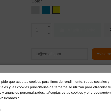
Color
Silver
Azul
Amarillo
Añadir al carrito
¿Dónde deseas recibir tu pedido?
e pide que aceptes cookies para fines de rendimiento, redes sociales y 
iales y las cookies publicitarias de terceros se utilizan para ofrecerte 
Selecciona tu ubicación para mostrarte los precios e
s y anuncios personalizados. ¿Aceptas estas cookies y el procesamien
impuestos correctos para tu región.
nvolucrados?
Península y Baleares
Canarias
Págalo a plazos con
r