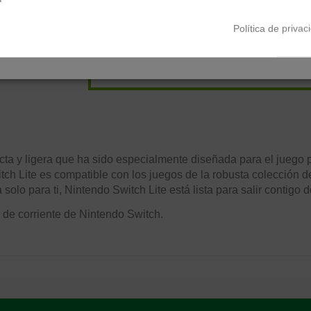
13,36
€*
al mes en
cuota
Política de privac
*Importe a financiar
267,15 €
/
Importe total adeudado
267
0,00 %
/
TAE
7,83 %
/
Ver más
 y ligera que ha sido especialmente diseñada para el juego por
tch Lite es compatible con los juegos de la robusta colección d
olo para ti, Nintendo Switch Lite está lista para salir contigo 
 de corriente de Nintendo Switch.