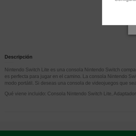
Descripción
Nintendo Switch Lite es una consola Nintendo Switch compacta
es perfecta para jugar en el camino. La consola Nintendo Swi
modo portátil. Si deseas una consola de videojuegos que sea s
Qué viene incluido: Consola Nintendo Switch Lite, Adaptador