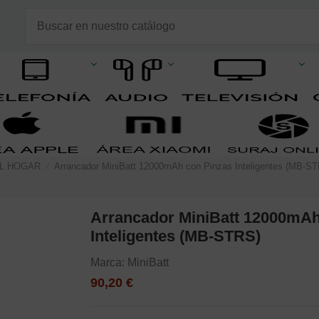
EL HOGAR
Arrancador MiniBatt 12000mAh con Pinzas Inteligentes (MB-S
Arrancador MiniBatt 12000mAh
Inteligentes (MB-STRS)
Marca:
MiniBatt
90,20 €