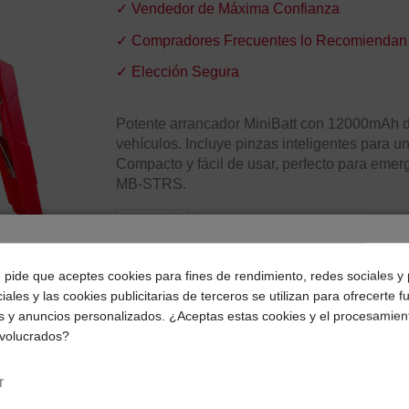
✓ Vendedor de Máxima Confianza
✓ Compradores Frecuentes lo Recomiendan
✓ Elección Segura
Potente arrancador MiniBatt con 12000mAh d
vehículos. Incluye pinzas inteligentes para un
Compacto y fácil de usar, perfecto para emer
MB-STRS.
Añadir al carrito
¿Dónde deseas recibir tu pedido?
e pide que aceptes cookies para fines de rendimiento, redes sociales y 
iales y las cookies publicitarias de terceros se utilizan para ofrecerte 
Selecciona tu ubicación para mostrarte los precios e
s y anuncios personalizados. ¿Aceptas estas cookies y el procesamien
impuestos correctos para tu región.
nvolucrados?
Península y Baleares
Canarias
r