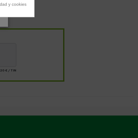
idad y cookies
20 €
/
TIN