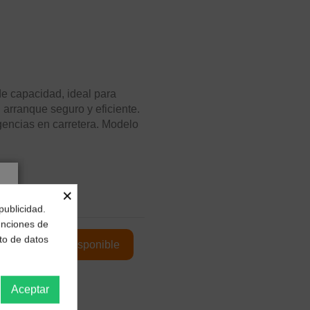
e capacidad, ideal para
 arranque seguro y eficiente.
gencias en carretera. Modelo
×
publicidad.
funciones de
to de datos
Aceptar