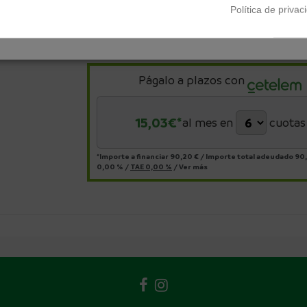
Política de privac
Págalo a plazos con
15,03
€*
al mes en
cuotas
*Importe a financiar
90,20 €
/
Importe total adeudado
90,
0,00 %
/
TAE
0,00 %
/
Ver más