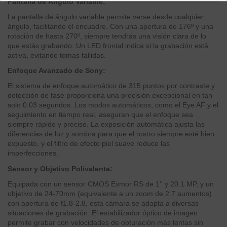
Pantalla de Ángulo Variable:
La pantalla de ángulo variable permite verse desde cualquier
ángulo, facilitando el encuadre. Con una apertura de 176º y una
rotación de hasta 270º, siempre tendrás una visión clara de lo
que estás grabando. Un LED frontal indica si la grabación está
activa, evitando tomas fallidas.
Enfoque Avanzado de Sony:
El sistema de enfoque automático de 315 puntos por contraste y
detección de fase proporciona una precisión excepcional en tan
solo 0.03 segundos. Los modos automáticos, como el Eye AF y el
seguimiento en tiempo real, aseguran que el enfoque sea
siempre rápido y preciso. La exposición automática ajusta las
diferencias de luz y sombra para que el rostro siempre esté bien
expuesto, y el filtro de efecto piel suave reduce las
imperfecciones.
Sensor y Objetivo Polivalente:
Equipada con un sensor CMOS Exmor RS de 1'' y 20.1 MP, y un
objetivo de 24-70mm (equivalente a un zoom de 2.7 aumentos)
con apertura de f1.8-2.8, esta cámara se adapta a diversas
situaciones de grabación. El estabilizador óptico de imagen
permite grabar con velocidades de obturación más lentas sin