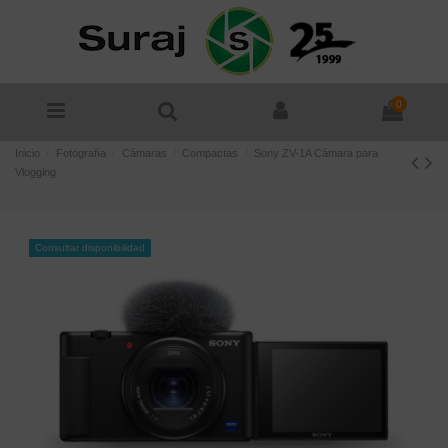
0
Inicio
Fotografía
Cámaras
Compactas
Sony ZV-1A Cámara para
Vlogging
Consultar disponibilidad