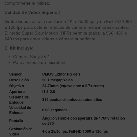
comprometer la nitidez.
Calidad de Video Superior:
Graba videos en alta resolución 4K a 25/30 fps y en Full-HD 1080
a 120 fps para obtener efectos de cámara lenta impresionantes.
El modo Super Slow Motion (HFR) permite grabar a 960, 480 o
240 fps para crear videos a cámara superlenta.
El Kit Incluye:
Cámara Sony ZV-1
Paravientos para micrófono
Sensor
CMOS Exmor RS de 1''
Resolución
20.1 megapíxeles
Objetivo
24-70mm (equivalente a 2.7x zoom)
Apertura
f1.8-2.8
Sistema de
315 puntos de enfoque automático
Enfoque
Velocidad de
0.03 segundos
Enfoque
Ángulo variable con apertura de 176º y rotación
Pantalla
de 270º
Grabación de
4K a 25/30 fps, Full-HD 1080 a 120 fps
Video