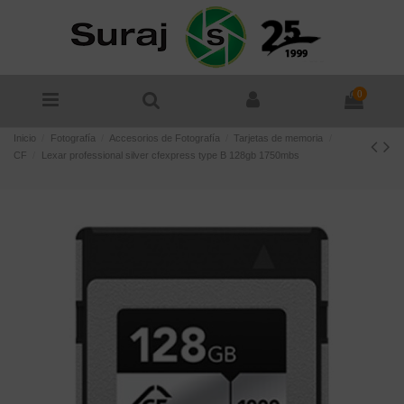
0
Inicio
Fotografía
Accesorios de Fotografía
Tarjetas de memoria
CF
Lexar professional silver cfexpress type B 128gb 1750mbs