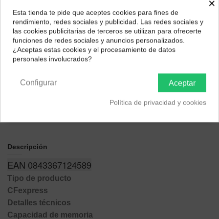
×
Esta tienda te pide que aceptes cookies para fines de
¿Dónde deseas recibir tu pedido?
rendimiento, redes sociales y publicidad. Las redes sociales y
las cookies publicitarias de terceros se utilizan para ofrecerte
Selecciona tu ubicación para mostrarte los precios e
funciones de redes sociales y anuncios personalizados.
impuestos correctos para tu región.
Págalo a plazos con
¿Aceptas estas cookies y el procesamiento de datos
personales involucrados?
Península y Baleares
Canarias
12,69
€*
al mes en
cuotas
Configurar
Aceptar
Política de privacidad y cookies
*Importe a financiar
152,29 €
/
Importe total adeudado
152,29 €
/
TIN
0,00 %
/
TAE
0,00 %
/
Ver más
Descripción
EAN 0843367124589
Tipo de producto
CFexpress
Detalles técnicos
Capacidad de memoria