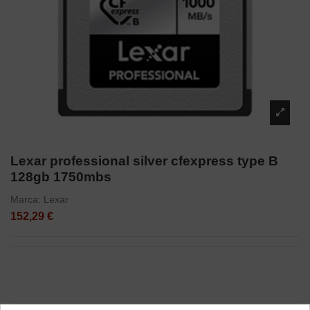
Lexar professional silver cfexpress type B
128gb 1750mbs
Marca:
Lexar
152,29 €