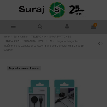
0
Inicio
Suraj Online
TELEFONIA
SMARTWATCHES
CARGADORES PARA SMARTWATCHES
Cargador Magnético
Inalámbrico Ikrea para Smartwatch Samsung Conector USB 2.5W 1M
WB1336
¡Disponible sólo en Internet!