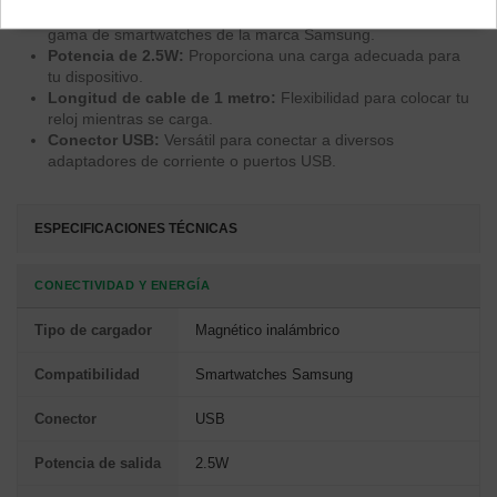
Compatibilidad Samsung:
Optimizado para una amplia
gama de smartwatches de la marca Samsung.
Potencia de 2.5W:
Proporciona una carga adecuada para
tu dispositivo.
Longitud de cable de 1 metro:
Flexibilidad para colocar tu
reloj mientras se carga.
Conector USB:
Versátil para conectar a diversos
adaptadores de corriente o puertos USB.
ESPECIFICACIONES TÉCNICAS
CONECTIVIDAD Y ENERGÍA
Tipo de cargador
Magnético inalámbrico
Compatibilidad
Smartwatches Samsung
Conector
USB
Potencia de salida
2.5W