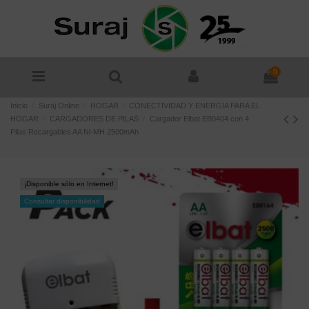
0
Inicio
Suraj Online
HOGAR
CONECTIVIDAD Y ENERGIA PARA EL
HOGAR
CARGADORES DE PILAS
Cargador Elbat EB0404 con 4
Pilas Recargables AA Ni-MH 2500mAh
¡Disponible sólo en Internet!
Consultar disponibilidad