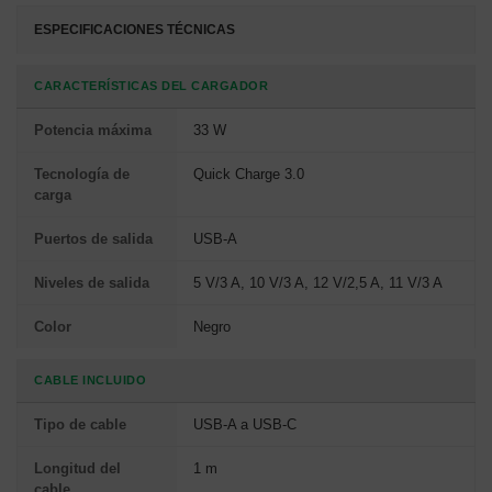
ESPECIFICACIONES TÉCNICAS
CARACTERÍSTICAS DEL CARGADOR
Potencia máxima
33 W
Tecnología de
Quick Charge 3.0
carga
Puertos de salida
USB-A
Niveles de salida
5 V/3 A, 10 V/3 A, 12 V/2,5 A, 11 V/3 A
Color
Negro
CABLE INCLUIDO
Tipo de cable
USB-A a USB-C
Longitud del
1 m
cable