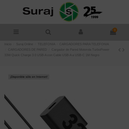
0
Inicio
Suraj Online
TELEFONIA
CARGADORES PARA TELEFONIA
CARGADORES DE PARED
Cargador de Pared Motorola TurboPower
33W Quick Charge 3.0 USB-A con Cable USB-A a USB-C 1M Negro
¡Disponible sólo en Internet!